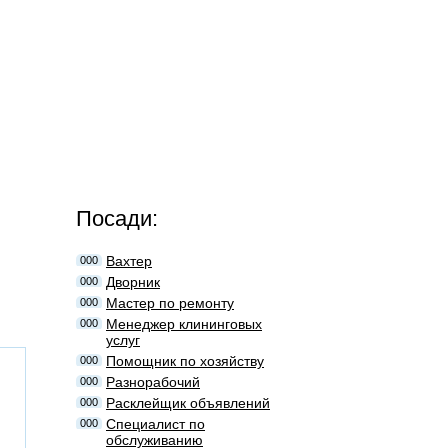
Посади:
Вахтер
000
Дворник
000
Мастер по ремонту
000
Менеджер клининговых
000
услуг
Помощник по хозяйству
000
Разнорабочий
000
Расклейщик объявлений
000
Специалист по
000
обслуживанию