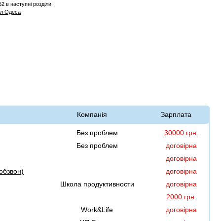
2 в наступні розділи:
ал Одеса
Компанія
Зарплата
Без проблем
30000 грн.
Без проблем
договірна
договірна
обзвон)
договірна
Школа продуктивности
договірна
2000 грн.
Work&Life
договірна