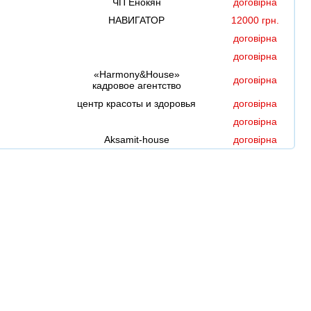
ЧП Енокян
договірна
НАВИГАТОР
12000 грн.
договірна
договірна
«Harmony&House»
договірна
кадровое агентство
центр красоты и здоровья
договірна
договірна
Aksamit-house
договірна