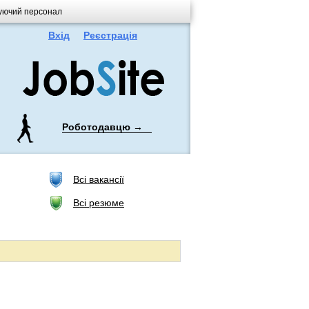
овуючий персонал
Вхід
Реєстрація
Роботодавцю →
Всі вакансії
Всі резюме