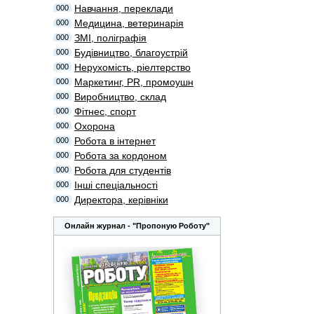
Навчання, переклади
000
Медицина, ветеринарія
000
ЗМІ, поліграфія
000
Будівництво, благоустрій
000
Нерухомість, ріелтерство
000
Маркетинг, PR, промоушн
000
Виробництво, склад
000
Фітнес, спорт
000
Охорона
000
Робота в інтернет
000
Робота за кордоном
000
Робота для студентів
000
Інші спеціальності
000
Директора, керівніки
000
Онлайн журнал - "Пропоную Роботу"