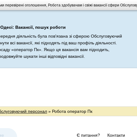
льки перевірені оголошення, Робота здобувачам і свіжі вакансії сфери Обслуг
Одесі: Вакансії, пошук роботи
передня діяльність була пов'язана зі сферою Обслуговуючий
и всі вакансії, які підходять під ваш профіль діяльності.
саду «оператор Пк». Якщо ця вакансія вам підходить,
одовжуйте шукати інші відповідні вакансії.
бслуговуючий персонал
» Робота оператор Пк
ме
Є питання?
Контакти