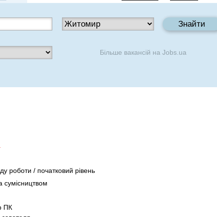
Більше вакансій на
Jobs.ua
.
іду роботи / початковий рівень
а сумісництвом
р ПК