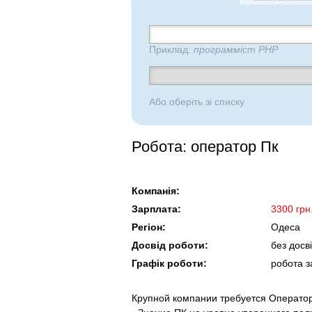
Приклад:
программіст PHP
Або оберіть зі списку
Робота: оператор Пк
Компанія:
Зарплата:
3300 грн
Регіон:
Одеса
Досвід роботи:
без досв
Графік роботи:
робота з
Крупной компании требуется Операто