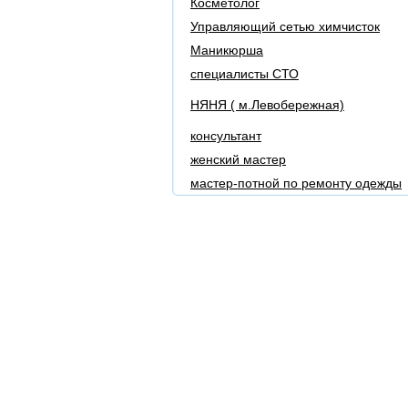
Косметолог
Управляющий сетью химчисток
Маникюрша
специалисты СТО
НЯНЯ ( м.Левобережная)
консультант
женский мастер
мастер-потной по ремонту одежды