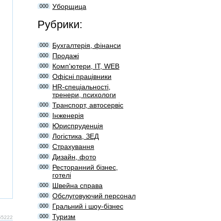
Уборщица
000
Рубрики:
Бухгалтерія, фінанси
000
Продажі
000
Комп'ютери, IT, WEB
000
Офісні працівники
000
HR-спеціальності,
000
тренери, психологи
Транспорт, автосервіс
000
Інженерія
000
Юриспруденція
000
Логістика, ЗЕД
000
Страхування
000
Дизайн, фото
000
Ресторанний бізнес,
000
готелі
Швейна справа
000
Обслуговуючий персонал
000
Гральний і шоу-бізнес
000
Туризм
000
#55222