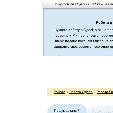
Пошук роботи в Одесі на JobSite – це ті
Робота в 
Шукаєте роботу в Одесі, а ваша по
персонал? Ми пропонуємо переглянут
Нижче подано вакансія Одеса на по
відправте своє резюме і все одно пр
Робота
»
Робота Одеса
»
Робота О
Пошук вакансій
Пошук резю