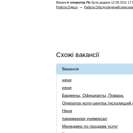
Вакансія
оператор Пк
була додана 12.09.2011 17:5
→
Робота Одеса
Работа Обслуговуючий персон
Схожі вакансії
Вакансія
няня
няня
Бармены, Официанты, Повара.
Оператор колл-центра (исходящий 
Няня
парикмахер универсал
Менеджер по продажe услуг