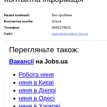
Назва компанії:
Без проблем
Контактна особа:
Ольга
Телефон:
0685279615
Сайт:
www.bezproblem.lviv.ua
Перегляньте також:
Вакансії
на Jobs.ua
Робота няня
няня в Києві
няня в Дніпрі
няня в Одесі
няня в Харкові