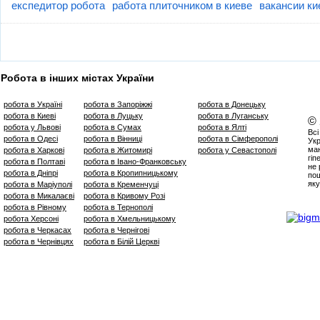
експедитор робота
работа плиточником в киеве
вакансии ки
Робота в інших містах України
робота в Україні
робота в Запоріжжі
робота в Донецьку
робота в Киеві
робота в Луцьку
робота в Луганську
©
робота у Львові
робота в Сумах
робота в Ялті
Всі
робота в Одесі
робота в Вінниці
робота в Сімферополі
Укр
маю
робота в Харкові
робота в Житомирі
робота у Севастополі
гіп
робота в Полтаві
робота в Івано-Франковську
не 
робота в Дніпрі
робота в Кропипницькому
пош
яку
робота в Маріуполі
робота в Кременчуці
робота в Микалаєві
робота в Кривому Розі
робота в Рівному
робота в Тернополі
робота Херсоні
робота в Хмельницькому
робота в Черкасах
робота в Чернігові
робота в Чернівцях
робота в Білій Церкві