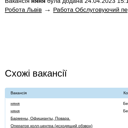
Вакансія
няня
була додана 24.04.2023 15:1
→
Робота Львів
Работа Обслуговуючий пе
Схожі вакансії
Вакансія
Ко
няня
Бе
няня
Бе
Бармены, Официанты, Повара.
Оператор колл-центра (исходящий обзвон)