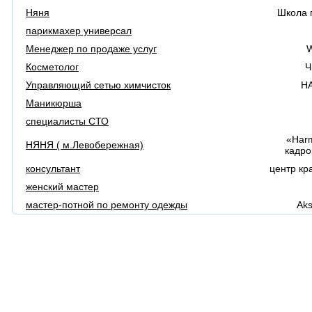
Няня
Школа 
парикмахер универсал
Менеджер по продажe услуг
W
Косметолог
Ч
Управляющий сетью химчисток
Н
Маникюрша
специалисты СТО
«Har
НЯНЯ ( м.Левобережная)
кадро
консультант
центр кр
женский мастер
мастер-потной по ремонту одежды
Aks