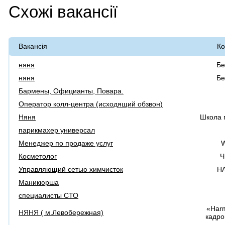
Схожі вакансії
Вакансія
Ко
няня
Бе
няня
Бе
Бармены, Официанты, Повара.
Оператор колл-центра (исходящий обзвон)
Няня
Школа 
парикмахер универсал
Менеджер по продажe услуг
W
Косметолог
Ч
Управляющий сетью химчисток
Н
Маникюрша
специалисты СТО
«Har
НЯНЯ ( м.Левобережная)
кадро