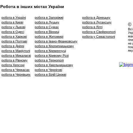
Робота в інших містах України
робота в Україні
робота в Запоріжжі
робота в Донецьку
робота в Киеві
робота в Луцьку
робота в Луганську
©
робота у Львові
робота в Сумах
робота в Ялті
Всі
робота в Одесі
робота в Вінниці
робота в Сімферополі
Укр
маю
робота в Харкові
робота в Житомирі
робота у Севастополі
гіп
робота в Полтаві
робота в Івано-Франковську
не 
робота в Дніпрі
робота в Кропипницькому
пош
яку
робота в Маріуполі
робота в Кременчуці
робота в Микалаєві
робота в Кривому Розі
робота в Рівному
робота в Тернополі
робота Херсоні
робота в Хмельницькому
робота в Черкасах
робота в Чернігові
робота в Чернівцях
робота в Білій Церкві