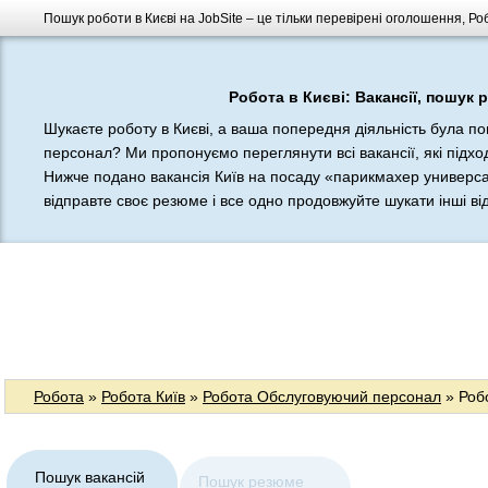
Пошук роботи в Києві на JobSite – це тільки перевірені оголошення, Р
Робота в Києві: Вакансії, пошук 
Шукаєте роботу в Києві, а ваша попередня діяльність була п
персонал? Ми пропонуємо переглянути всі вакансії, які підход
Нижче подано вакансія Київ на посаду «парикмахер универса
відправте своє резюме і все одно продовжуйте шукати інші відп
Робота
»
Робота Київ
»
Робота Обслуговуючий персонал
» Роб
Пошук вакансій
Пошук резюме