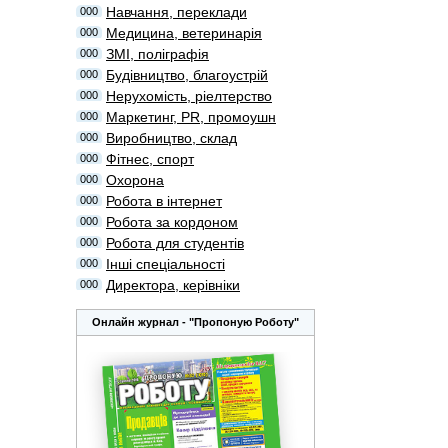
Навчання, переклади
000
Медицина, ветеринарія
000
ЗМІ, поліграфія
000
Будівництво, благоустрій
000
Нерухомість, ріелтерство
000
Маркетинг, PR, промоушн
000
Виробництво, склад
000
Фітнес, спорт
000
Охорона
000
Робота в інтернет
000
Робота за кордоном
000
Робота для студентів
000
Інші спеціальності
000
Директора, керівніки
000
Онлайн журнал - "Пропоную Роботу"