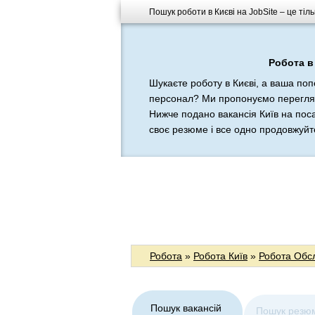
Пошук роботи в Києві на JobSite – це ті
Робота в
Шукаєте роботу в Києві, а ваша по
персонал? Ми пропонуємо переглянут
Нижче подано вакансія Київ на пос
своє резюме і все одно продовжуйте 
Робота
»
Робота Київ
»
Робота Обс
Пошук вакансій
Пошук резю