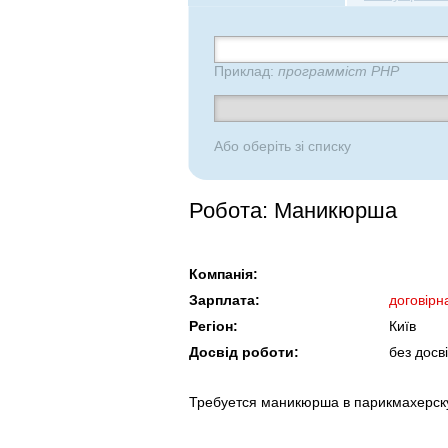
Приклад:
программіст PHP
Або оберіть зі списку
Робота: Маникюрша
Компанія:
Зарплата:
договірн
Регіон:
Київ
Досвід роботи:
без досв
Требуется маникюрша в парикмахерску