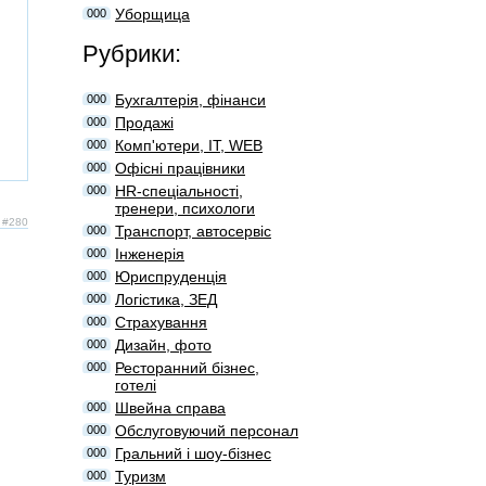
Уборщица
000
Рубрики:
Бухгалтерія, фінанси
000
Продажі
000
Комп'ютери, IT, WEB
000
Офісні працівники
000
HR-спеціальності,
000
тренери, психологи
: #280
Транспорт, автосервіс
000
Інженерія
000
Юриспруденція
000
Логістика, ЗЕД
000
Страхування
000
Дизайн, фото
000
Ресторанний бізнес,
000
готелі
Швейна справа
000
Обслуговуючий персонал
000
Гральний і шоу-бізнес
000
Туризм
000