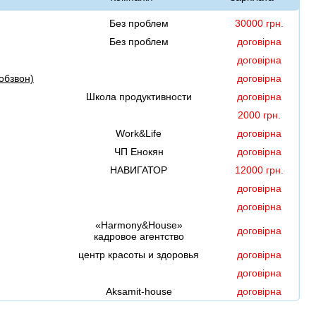
Без проблем
30000 грн.
Без проблем
договірна
договірна
обзвон)
договірна
Школа продуктивности
договірна
2000 грн.
Work&Life
договірна
ЧП Енокян
договірна
НАВИГАТОР
12000 грн.
договірна
договірна
«Harmony&House»
договірна
кадровое агентство
центр красоты и здоровья
договірна
договірна
Aksamit-house
договірна