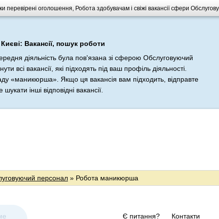
льки перевірені оголошення, Робота здобувачам і свіжі вакансії сфери Обслуго
 Києві: Вакансії, пошук роботи
передня діяльність була пов'язана зі сферою Обслуговуючий
и всі вакансії, які підходять під ваш профіль діяльності.
аду «маникюрша». Якщо ця вакансія вам підходить, відправте
шукати інші відповідні вакансії.
луговуючий персонал
» Робота маникюрша
ме
Є питання?
Контакти