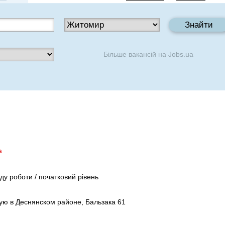
Більше вакансій на
Jobs.ua
а
іду роботи / початковий рівень
ю в Деснянском районе, Бальзака 61