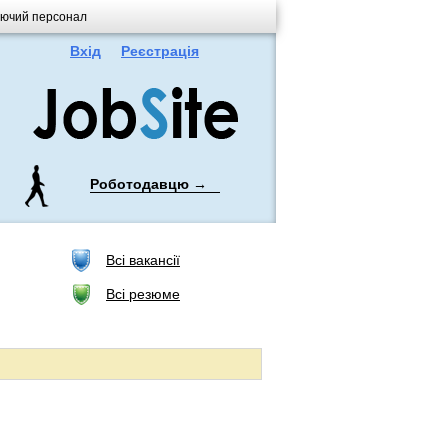
вуючий персонал
Вхід
Реєстрація
Роботодавцю →
Всі вакансії
Всі резюме