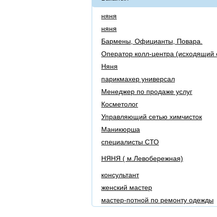
няня
няня
Бармены, Официанты, Повара.
Оператор колл-центра (исходящий 
Няня
парикмахер универсал
Менеджер по продажe услуг
Косметолог
Управляющий сетью химчисток
Маникюрша
специалисты СТО
НЯНЯ ( м.Левобережная)
консультант
женский мастер
мастер-потной по ремонту одежды