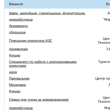
Вакансія
Ко
Швеи, закройщик, гладильщица, фурнитурщик.
А
домработница
"Мэ
Архивариус
уборщица
Цен
Помощник оператора АЗС
Техноло
переводчик
'L
Курьер
Специалист по работе с корпоративными
Турист
клиентами
няня
Пакувальник
Центр п
Менеджер
Курьер
Цен
Семья для ухода за домовладением
Техноло
домработница
Мэ