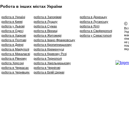
Робота в інших містах України
робота в Україні
робота в Запоріжжі
робота в Донецьку
робота в Киеві
робота в Луцьку
робота в Луганську
©
робота у Львові
робота в Сумах
робота в Ялті
Всі
робота в Одесі
робота в Вінниці
робота в Сімферополі
Укр
маю
робота в Харкові
робота в Житомирі
робота у Севастополі
гіп
робота в Полтаві
робота в Івано-Франковську
не 
робота в Дніпрі
робота в Кропипницькому
пош
яку
робота в Маріуполі
робота в Кременчуці
робота в Микалаєві
робота в Кривому Розі
робота в Рівному
робота в Тернополі
робота Херсоні
робота в Хмельницькому
робота в Черкасах
робота в Чернігові
робота в Чернівцях
робота в Білій Церкві