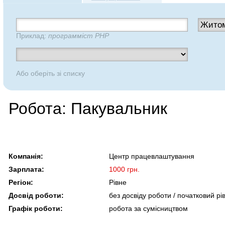
Приклад:
программіст PHP
Або оберіть зі списку
Робота: Пакувальник
Компанія:
Центр працевлаштування
Зарплата:
1000 грн.
Регіон:
Рівне
Досвід роботи:
без досвіду роботи / початковий рі
Графік роботи:
робота за сумісництвом