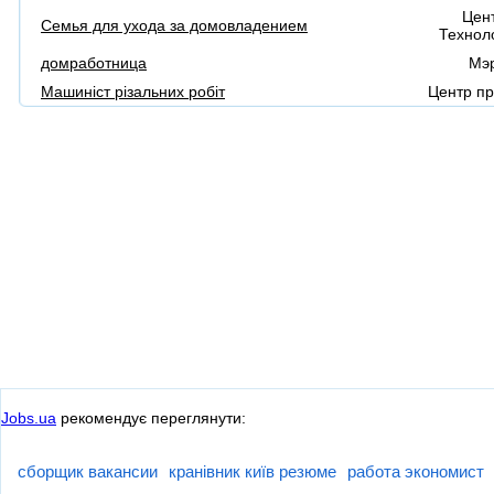
Цен
Семья для ухода за домовладением
Техноло
домработница
Мэ
Машиніст різальних робіт
Центр п
Jobs.ua
рекомендує переглянути:
сборщик вакансии
кранівник київ резюме
работа экономист