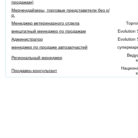
продажам)
Мерчендайзеры, торговые представители без о/
р.
Менеджер ветеринарного отдела
Торго
внештатный менеджер по продажам
Evolution
Администратор
Evolution
менеджер по продаже автозапчастей
супермарк
Веду
Региональный менеджер
Национа
Продавец-консультант