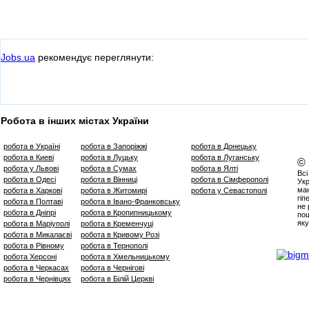
Jobs.ua
рекомендує переглянути:
Робота в інших містах України
робота в Україні
робота в Запоріжжі
робота в Донецьку
робота в Киеві
робота в Луцьку
робота в Луганську
©
робота у Львові
робота в Сумах
робота в Ялті
Всі
робота в Одесі
робота в Вінниці
робота в Сімферополі
Укр
маю
робота в Харкові
робота в Житомирі
робота у Севастополі
гіп
робота в Полтаві
робота в Івано-Франковську
не 
робота в Дніпрі
робота в Кропипницькому
пош
яку
робота в Маріуполі
робота в Кременчуці
робота в Микалаєві
робота в Кривому Розі
робота в Рівному
робота в Тернополі
робота Херсоні
робота в Хмельницькому
робота в Черкасах
робота в Чернігові
робота в Чернівцях
робота в Білій Церкві