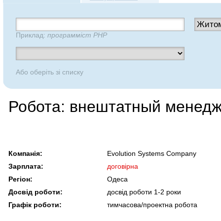
Приклад:
программіст PHP
Або оберіть зі списку
Робота: внештатный менедж
Компанія:
Evolution Systems Company
Зарплата:
договірна
Регіон:
Одеса
Досвід роботи:
досвід роботи 1-2 роки
Графік роботи:
тимчасова/проектна робота