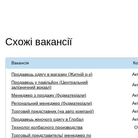
Схожі вакансії
Вакансія
Ко
Продавець одягу в магазин (Житній р-к)
Ак
Продавець у павільйон (Центральний
Ак
залізничний вокзал)
Менеджер з продажу (будматеріали)
Ак
Регіональний менеджер (будматеріали)
Ак
Торговий представник (на авто компанії)
Ак
Продавець жіночого одягу в Глобал
Ак
Технолог колбасного производства
О
Торговый представитель( менеджер по