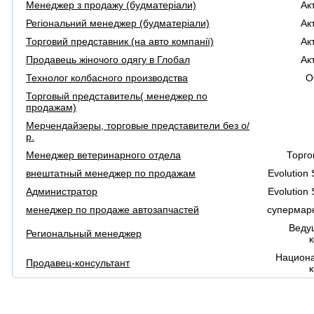
Менеджер з продажу (будматеріали)
Ак
Регіональний менеджер (будматеріали)
Ак
Торговий представник (на авто компанії)
Ак
Продавець жіночого одягу в Глобал
Ак
Технолог колбасного производства
О
Торговый представитель( менеджер по
продажам)
Мерчендайзеры, торговые представители без о/
р.
Менеджер ветеринарного отдела
Торго
внештатный менеджер по продажам
Evolution
Администратор
Evolution
менеджер по продаже автозапчастей
супермарк
Веду
Региональный менеджер
Национа
Продавец-консультант