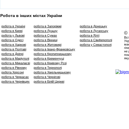
Робота в інших містах України
робота в Україні
робота в Запоріжжі
робота в Донецьку
робота в Киеві
робота в Луцьку
робота в Луганську
©
робота у Львові
робота в Сумах
робота в Ялті
Всі
робота в Одесі
робота в Вінниці
робота в Сімферополі
Укр
маю
робота в Харкові
робота в Житомирі
робота у Севастополі
гіп
робота в Полтаві
робота в Івано-Франковську
не 
робота в Дніпрі
робота в Кропипницькому
пош
яку
робота в Маріуполі
робота в Кременчуці
робота в Микалаєві
робота в Кривому Розі
робота в Рівному
робота в Тернополі
робота Херсоні
робота в Хмельницькому
робота в Черкасах
робота в Чернігові
робота в Чернівцях
робота в Білій Церкві