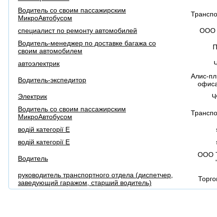
Водитель со своим пассажирским
Трансп
МикроАвтобусом
специалист по ремонту автомобилей
ООО 
Водитель-менеджер по доставке багажа со
П
своим автомобилем
автоэлектрик
Алис-пл
Водитель-экспедитор
офиса
Электрик
Ч
Водитель со своим пассажирским
Трансп
МикроАвтобусом
водій категорії Е
водій категорії Е
ООО 
Водитель
руководитель транспортного отдела (диспетчер,
Торго
заведующий гаражом, старший водитель)