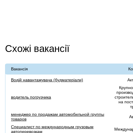
Схожі вакансії
Вакансія
Ко
Водій навантажувача (будматеріали)
Ак
Крупно
произво
водитель погрузчика
строител
на пос
т
менеджер по продажам автомобильной группы
А
товаров
Специалист по международным грузовым
Междуна
автоперевозкам