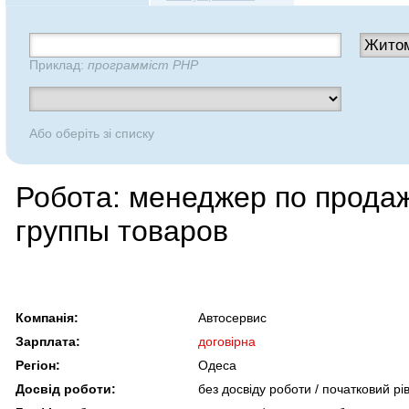
Приклад:
программіст PHP
Або оберіть зі списку
Робота: менеджер по прода
группы товаров
Компанія:
Автосервис
Зарплата:
договірна
Регіон:
Одеса
Досвід роботи:
без досвіду роботи / початковий рі