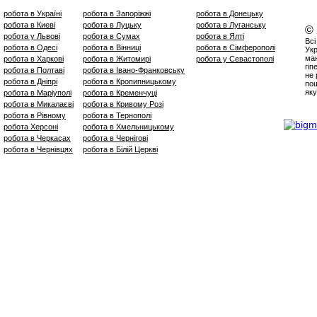
робота в Україні
робота в Запоріжжі
робота в Донецьку
робота в Киеві
робота в Луцьку
робота в Луганську
©
робота у Львові
робота в Сумах
робота в Ялті
Всі
робота в Одесі
робота в Вінниці
робота в Сімферополі
Укр
маю
робота в Харкові
робота в Житомирі
робота у Севастополі
гіп
робота в Полтаві
робота в Івано-Франковську
не 
робота в Дніпрі
робота в Кропипницькому
пош
яку
робота в Маріуполі
робота в Кременчуці
робота в Микалаєві
робота в Кривому Розі
робота в Рівному
робота в Тернополі
робота Херсоні
робота в Хмельницькому
робота в Черкасах
робота в Чернігові
робота в Чернівцях
робота в Білій Церкві