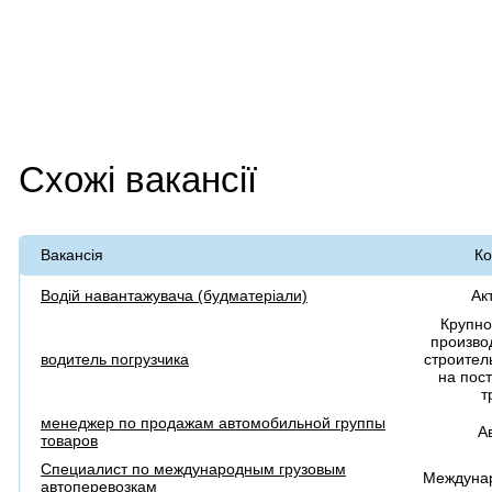
Схожі вакансії
Вакансія
Ко
Водій навантажувача (будматеріали)
Ак
Крупно
произво
водитель погрузчика
строител
на пос
т
менеджер по продажам автомобильной группы
А
товаров
Специалист по международным грузовым
Междуна
автоперевозкам