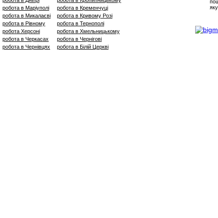
пош
яку
робота в Маріуполі
робота в Кременчуці
робота в Микалаєві
робота в Кривому Розі
робота в Рівному
робота в Тернополі
робота Херсоні
робота в Хмельницькому
робота в Черкасах
робота в Чернігові
робота в Чернівцях
робота в Білій Церкві