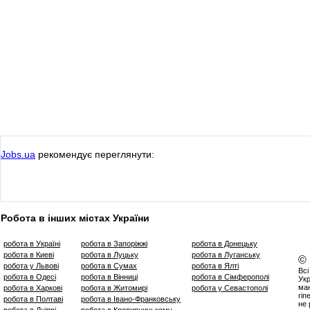
Jobs.ua
рекомендує переглянути:
Робота в інших містах України
робота в Україні
робота в Запоріжжі
робота в Донецьку
робота в Киеві
робота в Луцьку
робота в Луганську
©
робота у Львові
робота в Сумах
робота в Ялті
Всі
робота в Одесі
робота в Вінниці
робота в Сімферополі
Укр
маю
робота в Харкові
робота в Житомирі
робота у Севастополі
гіп
робота в Полтаві
робота в Івано-Франковську
не 
робота в Дніпрі
робота в Кропипницькому