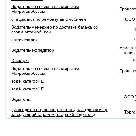
Водитель со своим пассажирским
Трансп
МикроАвтобусом
специалист по ремонту автомобилей
ООО 
Водитель-менеджер по доставке багажа со
П
своим автомобилем
автоэлектрик
Алис-пл
Водитель-экспедитор
офиса
Электрик
Ч
Водитель со своим пассажирским
Трансп
МикроАвтобусом
водій категорії Е
водій категорії Е
ООО 
Водитель
руководитель транспортного отдела (диспетчер,
Торго
заведующий гаражом, старший водитель)