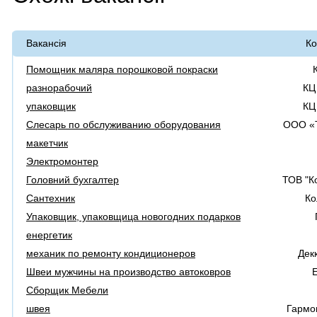
Вакансія
Ко
Помощник маляра порошковой покраски
разнорабочий
КЦ
упаковщик
КЦ
Слесарь по обслуживанию оборудования
ООО «
макетчик
Электромонтер
Головний бухгалтер
ТОВ "К
Сантехник
Ко
Упаковщик, упаковщица новогодних подарков
енергетик
механик по ремонту кондиционеров
Дек
Швеи мужчины на производство автоковров
E
Сборщик Мебели
швея
Гармон