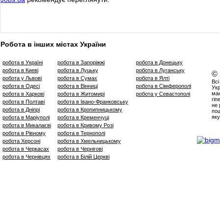
Робота в інших містах України
робота в Україні
робота в Запоріжжі
робота в Донецьку
робота в Киеві
робота в Луцьку
робота в Луганську
©
робота у Львові
робота в Сумах
робота в Ялті
Всі
робота в Одесі
робота в Вінниці
робота в Сімферополі
Укр
маю
робота в Харкові
робота в Житомирі
робота у Севастополі
гіп
робота в Полтаві
робота в Івано-Франковську
не 
робота в Дніпрі
робота в Кропипницькому
пош
яку
робота в Маріуполі
робота в Кременчуці
робота в Микалаєві
робота в Кривому Розі
робота в Рівному
робота в Тернополі
робота Херсоні
робота в Хмельницькому
робота в Черкасах
робота в Чернігові
робота в Чернівцях
робота в Білій Церкві