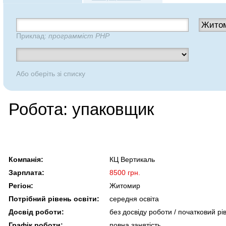
Приклад:
программіст PHP
Або оберіть зі списку
Робота: упаковщик
Компанія:
КЦ Вертикаль
Зарплата:
8500 грн.
Регіон:
Житомир
Потрібний рівень освіти:
середня освіта
Досвід роботи:
без досвіду роботи / початковий рі
Графік роботи:
повна занятість