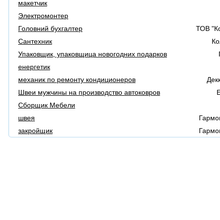
макетчик
Электромонтер
Головний бухгалтер
ТОВ "К
Сантехник
Ко
Упаковщик, упаковщица новогодних подарков
енергетик
механик по ремонту кондиционеров
Дек
Швеи мужчины на производство автоковров
E
Сборщик Мебели
швея
Гармон
закройщик
Гармон