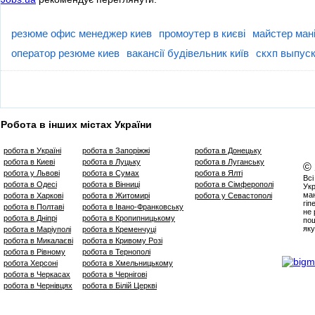
резюме офис менеджер киев
промоутер в києві
майстер ман
оператор резюме киев
вакансії будівельник київ
скхп выпуск
Робота в інших містах України
робота в Україні
робота в Запоріжжі
робота в Донецьку
робота в Киеві
робота в Луцьку
робота в Луганську
©
робота у Львові
робота в Сумах
робота в Ялті
Всі
робота в Одесі
робота в Вінниці
робота в Сімферополі
Укр
маю
робота в Харкові
робота в Житомирі
робота у Севастополі
гіп
робота в Полтаві
робота в Івано-Франковську
не 
робота в Дніпрі
робота в Кропипницькому
пош
яку
робота в Маріуполі
робота в Кременчуці
робота в Микалаєві
робота в Кривому Розі
робота в Рівному
робота в Тернополі
робота Херсоні
робота в Хмельницькому
робота в Черкасах
робота в Чернігові
робота в Чернівцях
робота в Білій Церкві