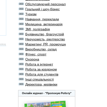
Обслуговуючий персонал
000
Гральний і шоу-бізнес
000
Туризм
000
Навчання, переклади
000
Медицина, ветеринарія
000
ЗМІ, поліграфія
000
Будівництво, благоустрій
000
Нерухомість, ріелтерство
000
Маркетинг, PR, промоушн
000
 #2531
Виробництво, склад
000
Фітнес, спорт
000
Охорона
000
Робота в інтернет
000
Робота за кордоном
000
Робота для студентів
000
Інші спеціальності
000
Директора, керівніки
000
Онлайн журнал - "Пропоную Роботу"