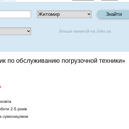
Більше вакансій на
Jobs.ua
ик по обслуживанию погрузочной техники»
а
освіта
оботи 2-5 років
а сумісництвом