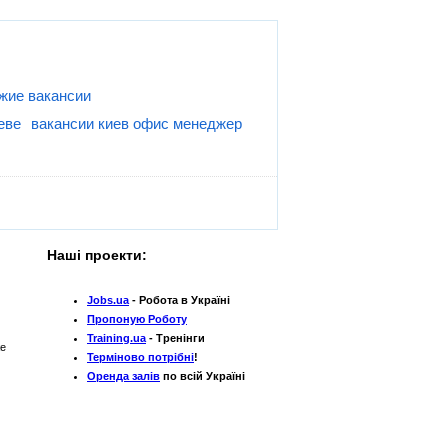
ежие вакансии
еве
вакансии киев офис менеджер
Наші проекти:
Jobs.ua
- Робота в Україні
Пропоную Роботу
Training.ua
- Тренінги
же
Терміново потрібні
!
Оренда залів
по всій Україні