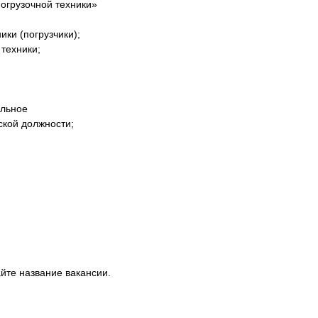
огрузочной техники»
ики (погрузчики);
 техники;
альное
ской должности;
те название вакансии.