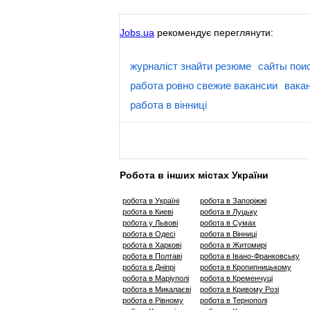
Jobs.ua
рекомендує переглянути:
журналіст знайти резюме
сайты пои
работа ровно свежие вакансии
вака
работа в вінниці
Робота в інших містах України
робота в Україні
робота в Запоріжжі
робота в Киеві
робота в Луцьку
робота у Львові
робота в Сумах
робота в Одесі
робота в Вінниці
робота в Харкові
робота в Житомирі
робота в Полтаві
робота в Івано-Франковську
робота в Дніпрі
робота в Кропипницькому
робота в Маріуполі
робота в Кременчуці
робота в Микалаєві
робота в Кривому Розі
робота в Рівному
робота в Тернополі