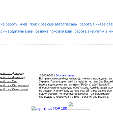
ска работы киев
поиск резюме автослесарь
работа в киеве св
нсии водитель киев
резюме покоївка київ
работа энергетик в ки
робота в Донецьку
© 2009-2021
Jobsite.com.ua
робота в Луганську
Всі права захищені відповідно до чинного законодавства
робота в Ялті
України. При використанні матеріалів порталу JobSite, які
мають відношення до тематики "Робота" або "Вакансії",
робота в Сімферополі
гіперпосилання на ресурс обов'язкове. Адміністрація мо
робота у Севастополі
не розділяти точку зору авторів статей та матеріалів про
пошук роботи і не несе відповідальності за інформацію,
яку подають користувачі в тексті вакансії або резюме.