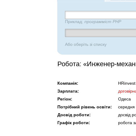
Приклад:
программіст PHP
Або оберіть зі списку
Робота: «Инженер-механ
Компанія:
HRinvest
Зарплата:
договірн
Регіон:
Одеса
Потрібний рівень освіти:
середня 
Досвід роботи:
досвід р
Графік роботи:
робота з