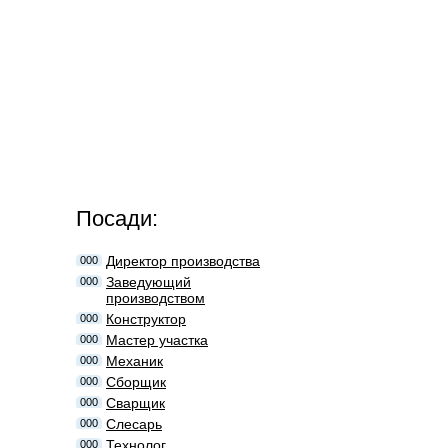
Посади:
Директор производства
000
Заведующий
000
производством
Конструктор
000
Мастер участка
000
Механик
000
Сборщик
000
Сварщик
000
Слесарь
000
Технолог
000