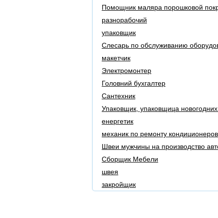
Помощник маляра порошковой пок
разнорабочий
упаковщик
Слесарь по обслуживанию оборудо
макетчик
Электромонтер
Головний бухгалтер
Сантехник
Упаковщик, упаковщица новогодних
енергетик
механик по ремонту кондиционеров
Швеи мужчины на производство авт
Сборщик Мебели
швея
закройщик