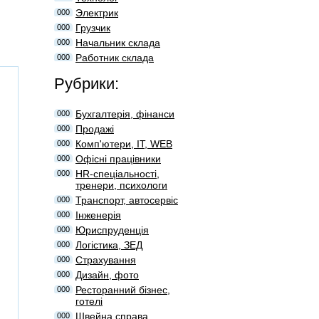
Электрик
000
Грузчик
000
Начальник склада
000
Работник склада
000
Рубрики:
Бухгалтерія, фінанси
000
Продажі
000
Комп'ютери, IT, WEB
000
Офісні працівники
000
HR-спеціальності,
000
тренери, психологи
Транспорт, автосервіс
000
Інженерія
000
Юриспруденція
000
Логістика, ЗЕД
000
Страхування
000
Дизайн, фото
000
Ресторанний бізнес,
000
готелі
Швейна справа
000