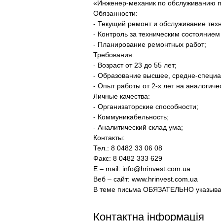
«Инженер-механик по обслуживанию п
Обязанности:
- Текущий ремонт и обслуживание техн
- Контроль за техническим состоянием
- Планирование ремонтных работ;
Требования:
- Возраст от 23 до 55 лет;
- Образование высшее, средне-специ
- Опыт работы от 2-х лет на аналогиче
Личные качества:
- Организаторские способности;
- Коммуникабельность;
- Аналитический склад ума;
Контакты:
Тел.: 8 0482 33 06 08
Факс: 8 0482 333 629
E – mail: info@hrinvest.com.ua
Веб – сайт: www.hrinvest.com.ua
В теме письма ОБЯЗАТЕЛЬНО указывай
Контактна інформація