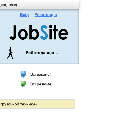
цтво, склад
Вхід
Реєстрація
Роботодавцю →
Всі вакансії
Всі резюме
грузочной техники»