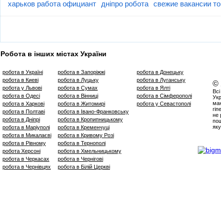
харьков работа официант
дніпро робота
свежие вакансии то
Робота в інших містах України
робота в Україні
робота в Запоріжжі
робота в Донецьку
робота в Киеві
робота в Луцьку
робота в Луганську
©
робота у Львові
робота в Сумах
робота в Ялті
Всі
робота в Одесі
робота в Вінниці
робота в Сімферополі
Укр
маю
робота в Харкові
робота в Житомирі
робота у Севастополі
гіп
робота в Полтаві
робота в Івано-Франковську
не 
робота в Дніпрі
робота в Кропипницькому
пош
яку
робота в Маріуполі
робота в Кременчуці
робота в Микалаєві
робота в Кривому Розі
робота в Рівному
робота в Тернополі
робота Херсоні
робота в Хмельницькому
робота в Черкасах
робота в Чернігові
робота в Чернівцях
робота в Білій Церкві