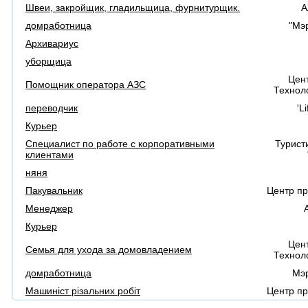
Швеи, закройщик, гладильщица, фурнитурщик.
А
домработница
"Мэ
Архивариус
уборщица
Цен
Помощник оператора АЗС
Техноло
переводчик
'L
Курьер
Специалист по работе с корпоративными
Турист
клиентами
няня
Пакувальник
Центр п
Менеджер
Курьер
Цен
Семья для ухода за домовладением
Техноло
домработница
Мэ
Машиніст різальних робіт
Центр п