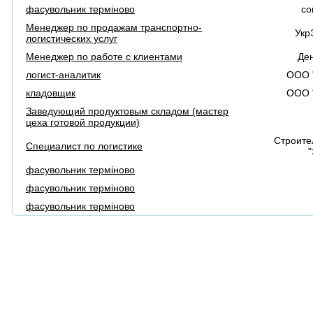
фасувольник терміново
co
Менеджер по продажам транспортно-
Укр
логистических услуг
Менеджер по работе с клиентами
Де
логист-аналитик
ООО 
кладовщик
ООО 
Заведующий продуктовым складом (мастер
цеха готовой продукции)
Строите
Специалист по логистике
"
фасувольник терміново
фасувольник терміново
фасувольник терміново