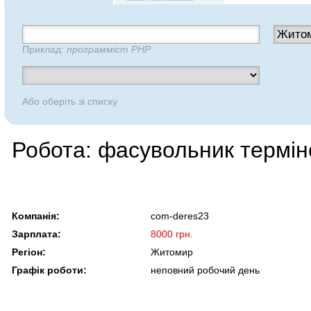
Приклад:
программіст PHP
Або оберіть зі списку
Робота: фасувольник термін
Компанія:
com-deres23
Зарплата:
8000 грн.
Регіон:
Житомир
Графік роботи:
неповний робочий день