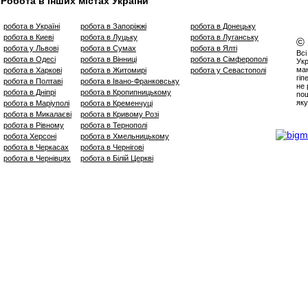
Робота в інших містах України
робота в Україні
робота в Запоріжжі
робота в Донецьку
робота в Киеві
робота в Луцьку
робота в Луганську
©
робота у Львові
робота в Сумах
робота в Ялті
Всі
робота в Одесі
робота в Вінниці
робота в Сімферополі
Укр
маю
робота в Харкові
робота в Житомирі
робота у Севастополі
гіп
робота в Полтаві
робота в Івано-Франковську
не 
робота в Дніпрі
робота в Кропипницькому
пош
яку
робота в Маріуполі
робота в Кременчуці
робота в Микалаєві
робота в Кривому Розі
робота в Рівному
робота в Тернополі
робота Херсоні
робота в Хмельницькому
робота в Черкасах
робота в Чернігові
робота в Чернівцях
робота в Білій Церкві