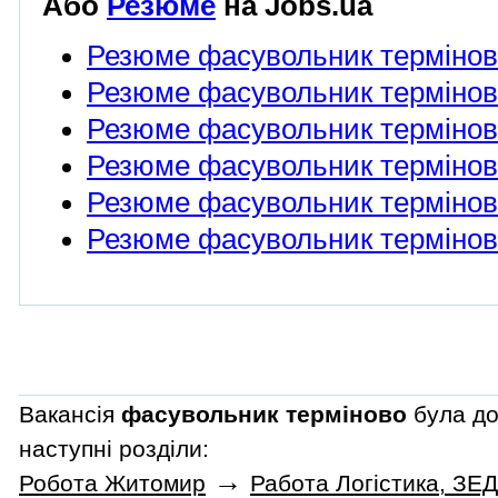
Або
Резюме
на Jobs.ua
Резюме фасувольник терміно
Резюме фасувольник терміново
Резюме фасувольник терміново
Резюме фасувольник термінов
Резюме фасувольник терміново
Резюме фасувольник термінов
Вакансія
фасувольник терміново
була до
наступні розділи:
→
Робота Житомир
Работа Логістика, ЗЕ