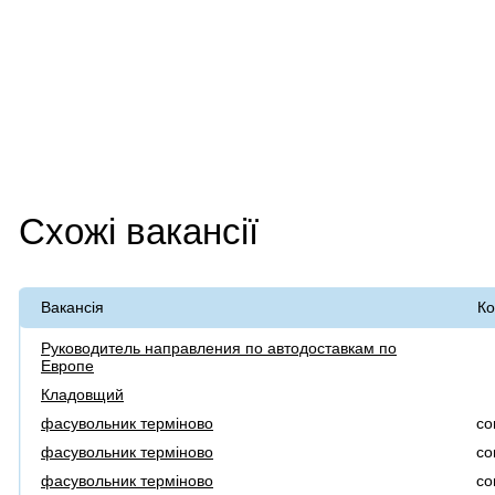
Схожі вакансії
Вакансія
Ко
Руководитель направления по автодоставкам по
Европе
Кладовщий
фасувольник терміново
co
фасувольник терміново
co
фасувольник терміново
co