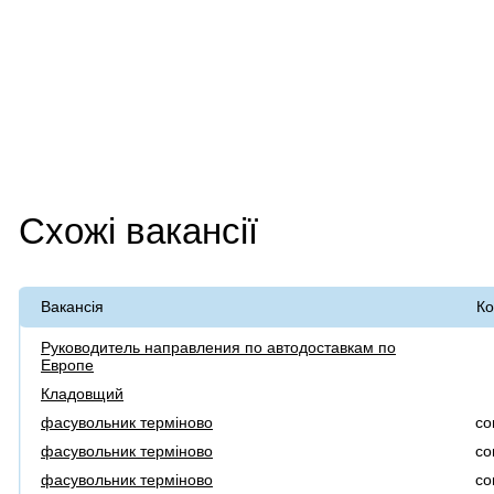
Схожі вакансії
Вакансія
Ко
Руководитель направления по автодоставкам по
Европе
Кладовщий
фасувольник терміново
co
фасувольник терміново
co
фасувольник терміново
co