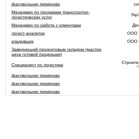
фасувольник терміново
co
Менеджер по продажам транспортно-
Укр
логистических услуг
Менеджер по работе с клиентами
Де
логист-аналитик
ООО 
кладовщик
ООО 
Заведующий продуктовым складом (мастер
цеха готовой продукции)
Строите
Специалист по логистике
"
фасувольник терміново
фасувольник терміново
фасувольник терміново