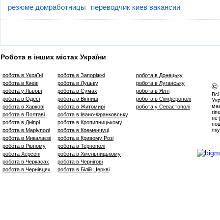
резюме домработницы
переводчик киев вакансии
Робота в інших містах України
робота в Україні
робота в Запоріжжі
робота в Донецьку
робота в Киеві
робота в Луцьку
робота в Луганську
©
робота у Львові
робота в Сумах
робота в Ялті
Всі
робота в Одесі
робота в Вінниці
робота в Сімферополі
Укр
маю
робота в Харкові
робота в Житомирі
робота у Севастополі
гіп
робота в Полтаві
робота в Івано-Франковську
не 
робота в Дніпрі
робота в Кропипницькому
пош
яку
робота в Маріуполі
робота в Кременчуці
робота в Микалаєві
робота в Кривому Розі
робота в Рівному
робота в Тернополі
робота Херсоні
робота в Хмельницькому
робота в Черкасах
робота в Чернігові
робота в Чернівцях
робота в Білій Церкві