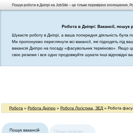
Пошук роботи в Дніпрі на JobSite – це тільки перевірені оголошення, Ро
Робота в Дніпрі: Вакансії, пошук
Шукаєте роботу в Дніпрі, а ваша попередня діяльність була п
Ми пропонуємо переглянути всі вакансії, які підходять під в
вакансія Дніпро на посаду «фасувольник терміново». Якщо ця
своє резюме і все одно продовжуйте шукати інші відповідні вак
Робота
»
Робота Дніпро
»
Робота Логістика, ЗЕД
» Робота фасу
Пошук вакансій
Пошук резюме