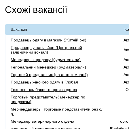
Схожі вакансії
Вакансія
Ко
Продавець одягу в магазин (Житній р-к)
Ак
Продавець у павільйон (Центральний
Ак
залізничний вокзал)
Менеджер з продажу (будматеріали)
Ак
Регіональний менеджер (будматеріали)
Ак
Торговий представник (на авто компанії)
Ак
Продавець жіночого одягу в Глобал
Ак
Технолог колбасного производства
О
Торговый представитель( менеджер по
продажам)
Мерчендайзеры, торговые представители без о/
р.
Менеджер ветеринарного отдела
Торго
внештатный менеджер по продажам
Evolution