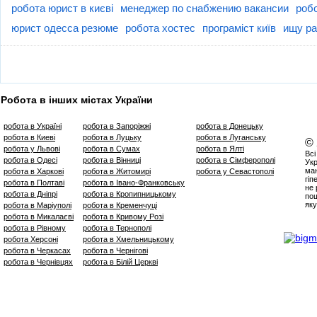
робота юрист в києві
менеджер по снабжению вакансии
робо
юрист одесса резюме
робота хостес
програміст київ
ищу ра
Робота в інших містах України
робота в Україні
робота в Запоріжжі
робота в Донецьку
робота в Киеві
робота в Луцьку
робота в Луганську
©
робота у Львові
робота в Сумах
робота в Ялті
Всі
робота в Одесі
робота в Вінниці
робота в Сімферополі
Укр
маю
робота в Харкові
робота в Житомирі
робота у Севастополі
гіп
робота в Полтаві
робота в Івано-Франковську
не 
робота в Дніпрі
робота в Кропипницькому
пош
яку
робота в Маріуполі
робота в Кременчуці
робота в Микалаєві
робота в Кривому Розі
робота в Рівному
робота в Тернополі
робота Херсоні
робота в Хмельницькому
робота в Черкасах
робота в Чернігові
робота в Чернівцях
робота в Білій Церкві