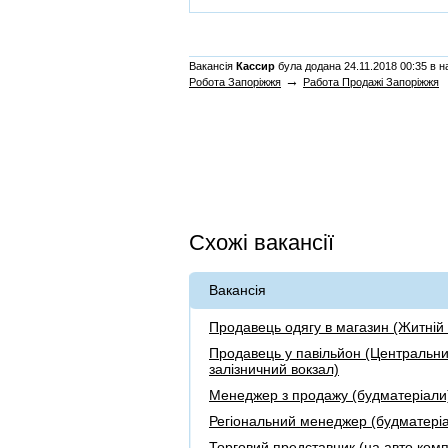
Вакансія
Кассир
була додана 24.11.2018 00:35 в на
→
Робота Запоріжжя
Работа Продажі Запоріжжя
Схожі вакансії
Вакансія
Продавець одягу в магазин (Житній 
Продавець у павільйон (Центральн
залізничний вокзал)
Менеджер з продажу (будматеріали
Регіональний менеджер (будматері
Торговий представник (на авто комп