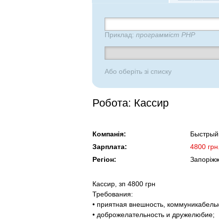
Приклад:
программіст PHP
Або оберіть зі списку
Робота: Кассир
Компанія:
Быстрый
Зарплата:
4800 грн
Регіон:
Запоріж
Кассир, зп 4800 грн
Требования:
• приятная внешность, коммуникабельн
• доброжелательность и дружелюбие;