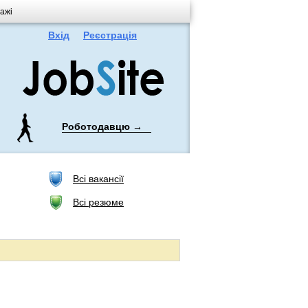
дажі
Вхід
Реєстрація
Роботодавцю →
Всі вакансії
Всі резюме