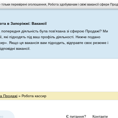
 тільки перевірені оголошення, Робота здобувачам і свіжі вакансії сфери Про
ота в Запоріжжі: Вакансії
а попередня діяльність була пов'язана зі сферою Продажі? Ми
ї, які підходять під ваш профіль діяльності. Нижче подано
ир». Якщо ця вакансія вам підходить, відправте своє резюме і
дповідні вакансії.
а Продажі
» Робота кассир
ме
Є питання?
Контакти