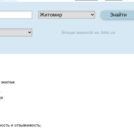
Більше вакансій на
Jobs.ua
 экипаж
.
жя
ость и отзывчивость;