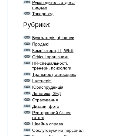
Руководитель отдела
000
продаж
Товаровед
000
Рубрики:
Бухгалтерія, фінанси
000
Продажі
000
Комп'ютери, IT, WEB
000
Офісні працівники
000
HR-спеціальності,
000
тренери, психологи
Транспорт, автосервіс
000
Інженерія
000
Юриспруденція
000
Логістика, ЗЕД
000
Страхування
000
Дизайн, фото
000
Ресторанний бізнес,
000
готелі
Швейна справа
000
Обслуговуючий персонал
000