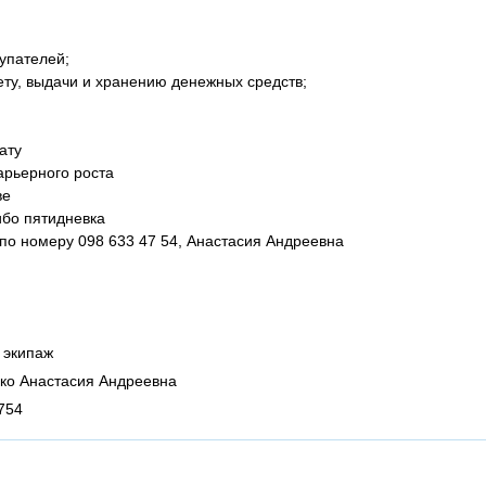
упателей;
ету, выдачи и хранению денежных средств;
ату
арьерного роста
ве
ибо пятидневка
 по номеру 098 633 47 54, Анастасия Андреевна
 экипаж
ко Анастасия Андреевна
754