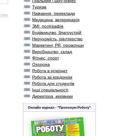
Гральний і шоу-бізнес
000
Туризм
000
Навчання, переклади
000
171950
Медицина, ветеринарія
000
ЗМІ, поліграфія
000
Будівництво, благоустрій
000
Нерухомість, ріелтерство
000
Маркетинг, PR, промоушн
000
Виробництво, склад
000
Фітнес, спорт
000
Охорона
000
Робота в інтернет
000
Робота за кордоном
000
Робота для студентів
000
Інші спеціальності
000
Директора, керівніки
000
Онлайн журнал - "Пропоную Роботу"