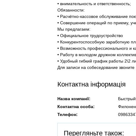
• внимательность и ответственность;
Обязанности:
• Расчётно-кассовое обслуживание пок
• Совершение операций по приему, уч
Мы предлагаем:
• Официальное трудоустройство
• Конкурентоспособную заработную пл
• Возможность профессионального и к
• Работу в молодом дружном коллекти
• Удобный гибкий график работы 2\2 л
Для записи на собеседование звоните
Контактна інформація
Назва компанії:
Быстрый
Контактна особа:
Филонен
Телефон:
0986334
Перегляньте також: