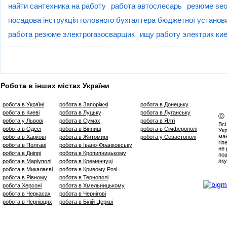
найти сантехника на работу
работа автослесарь
резюме seo
посадова інструкція головного бухгалтера бюджетної установ
работа резюме электрогазосварщик
ищу работу электрик ки
Робота в інших містах України
робота в Україні
робота в Запоріжжі
робота в Донецьку
робота в Киеві
робота в Луцьку
робота в Луганську
©
робота у Львові
робота в Сумах
робота в Ялті
Всі
робота в Одесі
робота в Вінниці
робота в Сімферополі
Укр
маю
робота в Харкові
робота в Житомирі
робота у Севастополі
гіп
робота в Полтаві
робота в Івано-Франковську
не 
робота в Дніпрі
робота в Кропипницькому
пош
яку
робота в Маріуполі
робота в Кременчуці
робота в Микалаєві
робота в Кривому Розі
робота в Рівному
робота в Тернополі
робота Херсоні
робота в Хмельницькому
робота в Черкасах
робота в Чернігові
робота в Чернівцях
робота в Білій Церкві