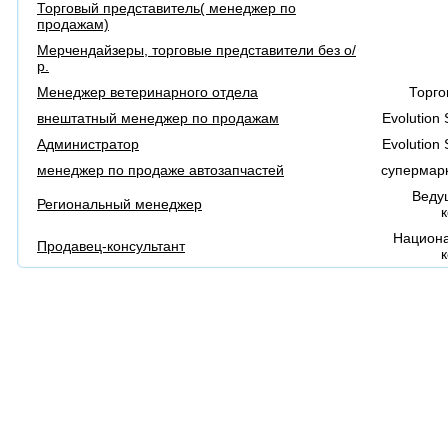
Торговый представитель( менеджер по
продажам)
Мерчендайзеры, торговые представители без о/
р.
Менеджер ветеринарного отдела
Торго
внештатный менеджер по продажам
Evolution
Администратор
Evolution
менеджер по продаже автозапчастей
супермарк
Веду
Региональный менеджер
Национа
Продавец-консультант