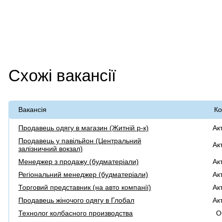
Схожі вакансії
Вакансія
Ко
Продавець одягу в магазин (Житній р-к)
Ак
Продавець у павільйон (Центральний
Ак
залізничний вокзал)
Менеджер з продажу (будматеріали)
Ак
Регіональний менеджер (будматеріали)
Ак
Торговий представник (на авто компанії)
Ак
Продавець жіночого одягу в Глобал
Ак
Технолог колбасного производства
О