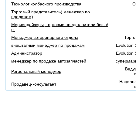
Технолог колбасного производства
О
Торговый представитель( менеджер по
продажам)
Мерчендайзеры, торговые представители без о/
р.
Менеджер ветеринарного отдела
Торго
внештатный менеджер по продажам
Evolution
Администратор
Evolution
менеджер по продаже автозапчастей
супермарк
Веду
Региональный менеджер
Национа
Продавец-консультант