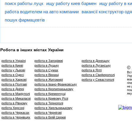
поиск работы луцк
ищу работу киев бармен
ищу работу в к
работа водителем на авто компании
вакансії конструктор одя
пошук фармацевтів
Робота в інших містах України
робота в Україні
робота в Запоріжжі
робота в Донецьку
робота в Киеві
робота в Луцьку
робота в Луганську
©
робота у Львові
робота в Сумах
робота в Ялті
Всі
робота в Одесі
робота в Вінниці
робота в Сімферополі
Укр
маю
робота в Харкові
робота в Житомирі
робота у Севастополі
гіп
робота в Полтаві
робота в Івано-Франковську
не 
робота в Дніпрі
робота в Кропипницькому
пош
яку
робота в Маріуполі
робота в Кременчуці
робота в Микалаєві
робота в Кривому Розі
робота в Рівному
робота в Тернополі
робота Херсоні
робота в Хмельницькому
робота в Черкасах
робота в Чернігові
робота в Чернівцях
робота в Білій Церкві