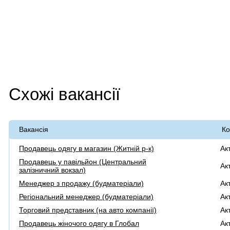
Схожі вакансії
Вакансія
Ко
Продавець одягу в магазин (Житній р-к)
Ак
Продавець у павільйон (Центральний
Ак
залізничний вокзал)
Менеджер з продажу (будматеріали)
Ак
Регіональний менеджер (будматеріали)
Ак
Торговий представник (на авто компанії)
Ак
Продавець жіночого одягу в Глобал
Ак