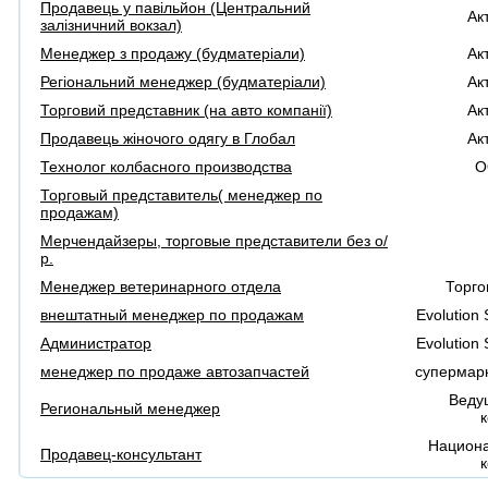
Продавець у павільйон (Центральний
Ак
залізничний вокзал)
Менеджер з продажу (будматеріали)
Ак
Регіональний менеджер (будматеріали)
Ак
Торговий представник (на авто компанії)
Ак
Продавець жіночого одягу в Глобал
Ак
Технолог колбасного производства
О
Торговый представитель( менеджер по
продажам)
Мерчендайзеры, торговые представители без о/
р.
Менеджер ветеринарного отдела
Торго
внештатный менеджер по продажам
Evolution
Администратор
Evolution
менеджер по продаже автозапчастей
супермарк
Веду
Региональный менеджер
Национа
Продавец-консультант