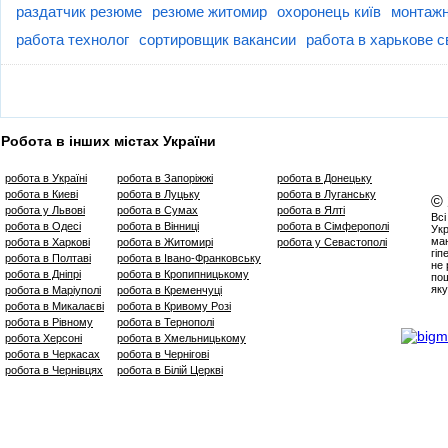
раздатчик резюме
резюме житомир
охоронець київ
монтажн
работа технолог
сортировщик вакансии
работа в харькове 
Робота в інших містах України
робота в Україні
робота в Запоріжжі
робота в Донецьку
робота в Киеві
робота в Луцьку
робота в Луганську
©
робота у Львові
робота в Сумах
робота в Ялті
Всі
робота в Одесі
робота в Вінниці
робота в Сімферополі
Укр
маю
робота в Харкові
робота в Житомирі
робота у Севастополі
гіп
робота в Полтаві
робота в Івано-Франковську
не 
робота в Дніпрі
робота в Кропипницькому
пош
яку
робота в Маріуполі
робота в Кременчуці
робота в Микалаєві
робота в Кривому Розі
робота в Рівному
робота в Тернополі
робота Херсоні
робота в Хмельницькому
робота в Черкасах
робота в Чернігові
робота в Чернівцях
робота в Білій Церкві