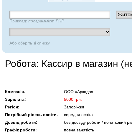
Приклад:
программіст PHP
Або оберіть зі списку
Робота: Кассир в магазин (н
Компанія:
ООО «Аркада»
Зарплата:
5000 грн.
Регіон:
Запоріжжя
Потрібний рівень освіти:
середня освіта
Досвід роботи:
без досвіду роботи / початковий рі
Графік роботи:
повна занятість