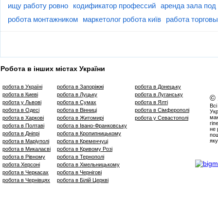
ищу работу ровно
кодификатор профессий
аренда зала под
робота монтажником
маркетолог робота київ
работа торговы
Робота в інших містах України
робота в Україні
робота в Запоріжжі
робота в Донецьку
робота в Киеві
робота в Луцьку
робота в Луганську
©
робота у Львові
робота в Сумах
робота в Ялті
Всі
робота в Одесі
робота в Вінниці
робота в Сімферополі
Укр
маю
робота в Харкові
робота в Житомирі
робота у Севастополі
гіп
робота в Полтаві
робота в Івано-Франковську
не 
робота в Дніпрі
робота в Кропипницькому
пош
яку
робота в Маріуполі
робота в Кременчуці
робота в Микалаєві
робота в Кривому Розі
робота в Рівному
робота в Тернополі
робота Херсоні
робота в Хмельницькому
робота в Черкасах
робота в Чернігові
робота в Чернівцях
робота в Білій Церкві