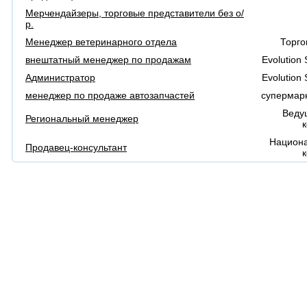
Мерчендайзеры, торговые представители без о/
р.
Менеджер ветеринарного отдела
Торго
внештатный менеджер по продажам
Evolution
Администратор
Evolution
менеджер по продаже автозапчастей
супермарк
Веду
Региональный менеджер
Национа
Продавец-консультант