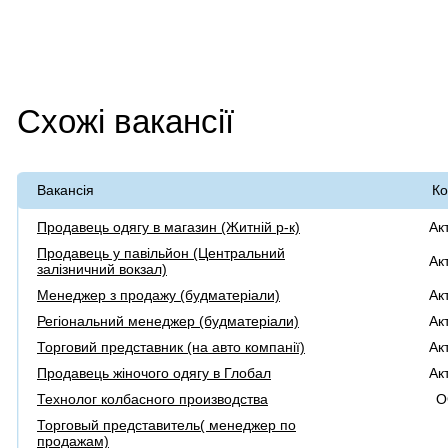
Схожі вакансії
Вакансія
Ко
Продавець одягу в магазин (Житній р-к)
Ак
Продавець у павільйон (Центральний
Ак
залізничний вокзал)
Менеджер з продажу (будматеріали)
Ак
Регіональний менеджер (будматеріали)
Ак
Торговий представник (на авто компанії)
Ак
Продавець жіночого одягу в Глобал
Ак
Технолог колбасного производства
О
Торговый представитель( менеджер по
продажам)