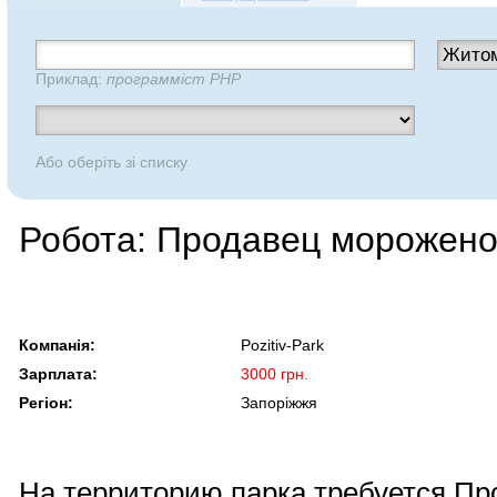
Приклад:
программіст PHP
Або оберіть зі списку
Робота: Продавец морожено
Компанія:
Pozitiv-Park
Зарплата:
3000 грн.
Регіон:
Запоріжжя
На территорию парка требуется Пр