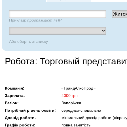
Приклад:
программіст PHP
Або оберіть зі списку
Робота: Торговый представи
Компанія:
«ГрандАлкоПрод»
Зарплата:
4000 грн.
Регіон:
Запоріжжя
Потрібний рівень освіти:
середньо-спеціальна
Досвід роботи:
мінімальний досвід роботи (півроку 
Графік роботи:
повна занятість