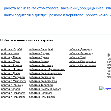
работа ассистента стоматолога
вакансии уборщица киев
кл
найти водителя в днепре
резюме в чернигове
робота комірн
Робота в інших містах України
робота в Україні
робота в Запоріжжі
робота в Донецьку
робота в Киеві
робота в Луцьку
робота в Луганську
©
робота у Львові
робота в Сумах
робота в Ялті
Всі
робота в Одесі
робота в Вінниці
робота в Сімферополі
Укр
маю
робота в Харкові
робота в Житомирі
робота у Севастополі
гіп
робота в Полтаві
робота в Івано-Франковську
не 
робота в Дніпрі
робота в Кропипницькому
пош
яку
робота в Маріуполі
робота в Кременчуці
робота в Микалаєві
робота в Кривому Розі
робота в Рівному
робота в Тернополі
робота Херсоні
робота в Хмельницькому
робота в Черкасах
робота в Чернігові
робота в Чернівцях
робота в Білій Церкві