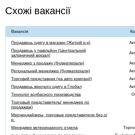
Схожі вакансії
Вакансія
Ко
Продавець одягу в магазин (Житній р-к)
Ак
Продавець у павільйон (Центральний
Ак
залізничний вокзал)
Менеджер з продажу (будматеріали)
Ак
Регіональний менеджер (будматеріали)
Ак
Торговий представник (на авто компанії)
Ак
Продавець жіночого одягу в Глобал
Ак
Технолог колбасного производства
О
Торговый представитель( менеджер по
продажам)
Мерчендайзеры, торговые представители без о/
р.
Менеджер ветеринарного отдела
Торго