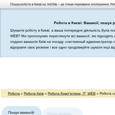
Пошук роботи в Києві на JobSite – це тільки перевірені оголошення, Ро
Робота в Києві: Вакансії, пошук 
Шукаєте роботу в Києві, а ваша попередня діяльність була по
WEB? Ми пропонуємо переглянути всі вакансії, які підходять 
подано вакансія Київ на посаду «системный администратор.».
відправте своє резюме і все одно продовжуйте шукати інші відп
Робота
»
Робота Київ
»
Робота Комп'ютери, IT, WEB
» Робота с
Пошук вакансій
Пошук резюме