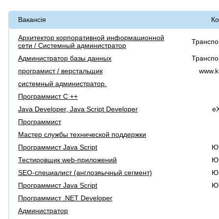
Вакансія
Ко
Архитектор корпоративной информационной
Транспо
сети / Системный администратор
Администратор базы данных
Транспо
програмист / верстальщик
www.kr
системный администратор.
Программист С ++
Java Developer, Java Sсript Developer
eX
Программист
Мастер службы технической поддержки
Программист Java Script
Ю
Тестировщик web-приложений
Ю
SEO-специалист (англозяычный сегмент)
Ю
Программист Java Script
Ю
Программист .NET Developer
Администратор