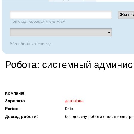
Приклад:
программіст PHP
Або оберіть зі списку
Робота: системный админис
Компанія:
Зарплата:
договірна
Регіон:
Київ
Досвід роботи:
без досвіду роботи / початковий рі