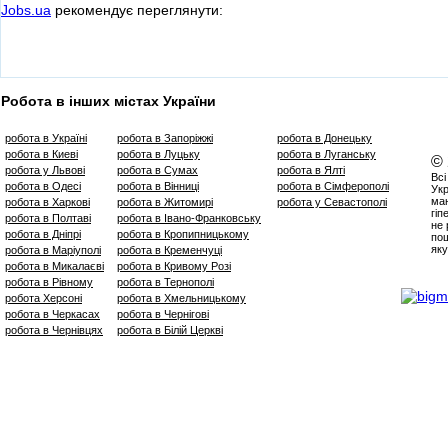
Jobs.ua
рекомендує переглянути:
Робота в інших містах України
робота в Україні
робота в Запоріжжі
робота в Донецьку
робота в Киеві
робота в Луцьку
робота в Луганську
©
робота у Львові
робота в Сумах
робота в Ялті
Всі
робота в Одесі
робота в Вінниці
робота в Сімферополі
Укр
маю
робота в Харкові
робота в Житомирі
робота у Севастополі
гіп
робота в Полтаві
робота в Івано-Франковську
не 
робота в Дніпрі
робота в Кропипницькому
пош
яку
робота в Маріуполі
робота в Кременчуці
робота в Микалаєві
робота в Кривому Розі
робота в Рівному
робота в Тернополі
робота Херсоні
робота в Хмельницькому
робота в Черкасах
робота в Чернігові
робота в Чернівцях
робота в Білій Церкві