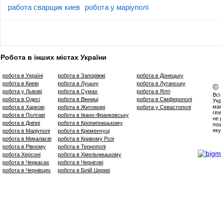
работа сварщик киев
робота у маріуполі
Робота в інших містах України
робота в Україні
робота в Запоріжжі
робота в Донецьку
робота в Киеві
робота в Луцьку
робота в Луганську
©
робота у Львові
робота в Сумах
робота в Ялті
Всі
робота в Одесі
робота в Вінниці
робота в Сімферополі
Укр
маю
робота в Харкові
робота в Житомирі
робота у Севастополі
гіп
робота в Полтаві
робота в Івано-Франковську
не 
робота в Дніпрі
робота в Кропипницькому
пош
яку
робота в Маріуполі
робота в Кременчуці
робота в Микалаєві
робота в Кривому Розі
робота в Рівному
робота в Тернополі
робота Херсоні
робота в Хмельницькому
робота в Черкасах
робота в Чернігові
робота в Чернівцях
робота в Білій Церкві