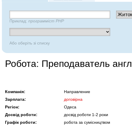
Приклад:
программіст PHP
Або оберіть зі списку
Робота: Преподаватель англ
Компанія:
Направление
Зарплата:
договірна
Регіон:
Одеса
Досвід роботи:
досвід роботи 1-2 роки
Графік роботи:
робота за сумісництвом