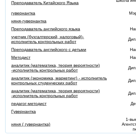
Школа ин
Преподаватель Китайского Языка
гувернантка
Мэ
няня-гувернантка
Преподаватель английского языка
На
учетчик (бухгалтерский, налоговый)-
Дип
исполнитель контрольных работ
Преподаватель английского с детьми
На
Методист
На
аналитик (математика, теория вероятности)
Дип
-исполнитель контрольных работ
аналитик (экономика, маркетинг) - исполнитель
Дип
контрольных студенческих работ
аналитик (математика, теория вероятности)
Дип
-исполнитель контрольных работ
педагог-методист
Де
Гувернантка
1-вы
няня ( гувернантка)
Агентс
п