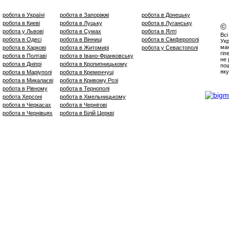
робота в Україні
робота в Запоріжжі
робота в Донецьку
робота в Киеві
робота в Луцьку
робота в Луганську
©
робота у Львові
робота в Сумах
робота в Ялті
Всі
робота в Одесі
робота в Вінниці
робота в Сімферополі
Укр
маю
робота в Харкові
робота в Житомирі
робота у Севастополі
гіп
робота в Полтаві
робота в Івано-Франковську
не 
робота в Дніпрі
робота в Кропипницькому
пош
яку
робота в Маріуполі
робота в Кременчуці
робота в Микалаєві
робота в Кривому Розі
робота в Рівному
робота в Тернополі
робота Херсоні
робота в Хмельницькому
робота в Черкасах
робота в Чернігові
робота в Чернівцях
робота в Білій Церкві