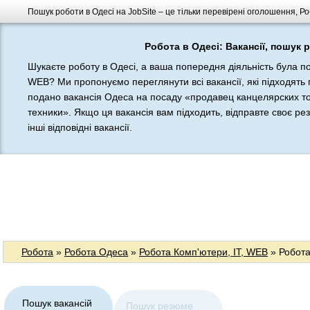
Пошук роботи в Одесі на JobSite – це тільки перевірені оголошення, Ро
Робота в Одесі: Вакансії, пошук 
Шукаєте роботу в Одесі, а ваша попередня діяльність була по
WEB? Ми пропонуємо переглянути всі вакансії, які підходять 
подано вакансія Одеса на посаду «продавец канцелярских т
техники». Якщо ця вакансія вам підходить, відправте своє р
інші відповідні вакансії.
Робота
»
Робота Одеса
»
Робота Комп'ютери, IT, WEB
» Робота
Пошук вакансій
Пошук резюме