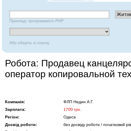
Приклад:
программіст PHP
Або оберіть зі списку
Робота: Продавец канцелярс
оператор копировальной те
Компанія:
ФЛП Недин А.Г.
Зарплата:
1700 грн.
Регіон:
Одеса
Досвід роботи:
без досвіду роботи / початковий рі