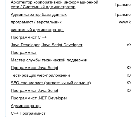
Архитектор корпоративной информационной
Транспо
сети / Системный администратор
Администратор базы данных
Транспо
програмист / верстальщик
www.kr
системный администратор.
Программист С ++
Java Developer, Java Sсript Developer
eX
Программист
Мастер службы технической поддержки
Программист Java Script
Ю
Тестировщик web-приложений
Ю
SEO-специалист (англозяычный сегмент)
Ю
Программист Java Script
Ю
Программист .NET Developer
Администратор
С++ Программист