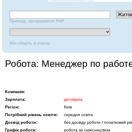
Приклад:
программіст PHP
Або оберіть зі списку
Робота: Менеджер по работ
Компанія:
Зарплата:
договірна
Регіон:
Київ
Потрібний рівень освіти:
середня освіта
Досвід роботи:
без досвіду роботи / початковий рі
Графік роботи:
робота за сумісництвом