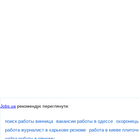
Jobs.ua
рекомендує переглянути:
поиск работы винница
вакансии работы в одессе
охоронець
работа журналист в харькове резюме
работа в киеве плиточ
найти роботу в рівному