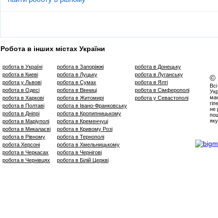
Робота в інших містах України
робота в Україні
робота в Запоріжжі
робота в Донецьку
робота в Киеві
робота в Луцьку
робота в Луганську
©
робота у Львові
робота в Сумах
робота в Ялті
Всі
робота в Одесі
робота в Вінниці
робота в Сімферополі
Укр
маю
робота в Харкові
робота в Житомирі
робота у Севастополі
гіп
робота в Полтаві
робота в Івано-Франковську
не 
робота в Дніпрі
робота в Кропипницькому
пош
яку
робота в Маріуполі
робота в Кременчуці
робота в Микалаєві
робота в Кривому Розі
робота в Рівному
робота в Тернополі
робота Херсоні
робота в Хмельницькому
робота в Черкасах
робота в Чернігові
робота в Чернівцях
робота в Білій Церкві