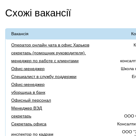
Схожі вакансії
Вакансія
Ко
Оператор онлайн чата в офис Харьков
К
секретарь (помощник руководителя).
менеджер по работе с клиентами
консал
Офис-менеджер
Школа 
Специалист в службу поддержки
Em
Офис-менеджер
уборщица в банк
Офисный персонал
Менеджер ВЭД
секретарь
ООО 
Секретарь офиса
Консалти
ООО "
инспектор по кадрам