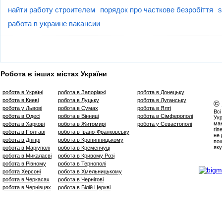
найти работу строителем
порядок про часткове безробіття
работа в украине вакансии
Робота в інших містах України
робота в Україні
робота в Запоріжжі
робота в Донецьку
робота в Киеві
робота в Луцьку
робота в Луганську
©
робота у Львові
робота в Сумах
робота в Ялті
Всі
робота в Одесі
робота в Вінниці
робота в Сімферополі
Укр
маю
робота в Харкові
робота в Житомирі
робота у Севастополі
гіп
робота в Полтаві
робота в Івано-Франковську
не 
робота в Дніпрі
робота в Кропипницькому
пош
яку
робота в Маріуполі
робота в Кременчуці
робота в Микалаєві
робота в Кривому Розі
робота в Рівному
робота в Тернополі
робота Херсоні
робота в Хмельницькому
робота в Черкасах
робота в Чернігові
робота в Чернівцях
робота в Білій Церкві