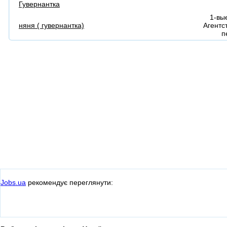
Гувернантка
1-вы
няня ( гувернантка)
Агентс
п
Jobs.ua
рекомендує переглянути: