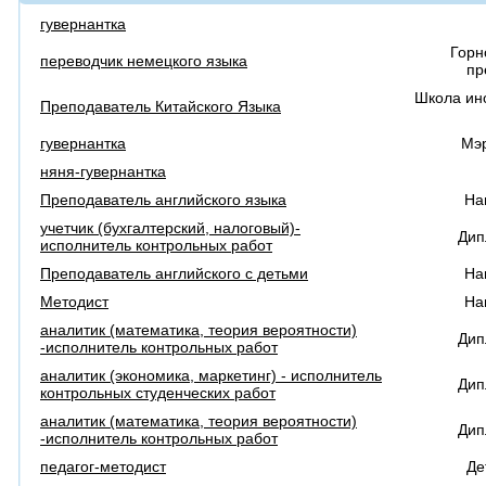
гувернантка
Горн
переводчик немецкого языка
пр
Школа ин
Преподаватель Китайского Языка
гувернантка
Мэ
няня-гувернантка
Преподаватель английского языка
На
учетчик (бухгалтерский, налоговый)-
Дип
исполнитель контрольных работ
Преподаватель английского с детьми
На
Методист
На
аналитик (математика, теория вероятности)
Дип
-исполнитель контрольных работ
аналитик (экономика, маркетинг) - исполнитель
Дип
контрольных студенческих работ
аналитик (математика, теория вероятности)
Дип
-исполнитель контрольных работ
педагог-методист
Де