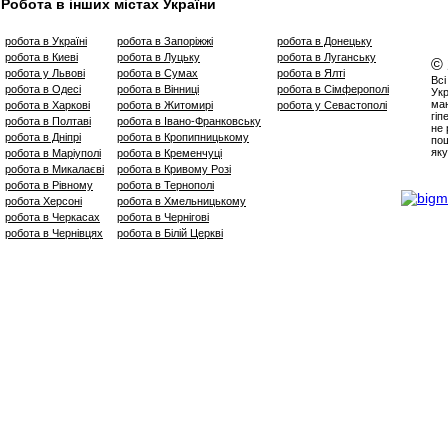
Робота в інших містах України
робота в Україні
робота в Запоріжжі
робота в Донецьку
робота в Киеві
робота в Луцьку
робота в Луганську
©
робота у Львові
робота в Сумах
робота в Ялті
Всі
робота в Одесі
робота в Вінниці
робота в Сімферополі
Укр
маю
робота в Харкові
робота в Житомирі
робота у Севастополі
гіп
робота в Полтаві
робота в Івано-Франковську
не 
робота в Дніпрі
робота в Кропипницькому
пош
яку
робота в Маріуполі
робота в Кременчуці
робота в Микалаєві
робота в Кривому Розі
робота в Рівному
робота в Тернополі
робота Херсоні
робота в Хмельницькому
робота в Черкасах
робота в Чернігові
робота в Чернівцях
робота в Білій Церкві