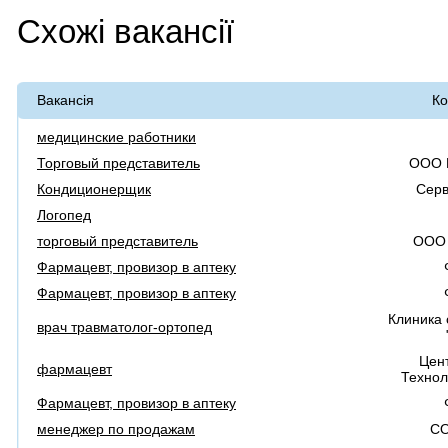
Схожі вакансії
Вакансія
Ко
медицинские работники
Торговый представитель
ООО 
Кондиционерщик
Сер
Логопед
торговый представитель
ООО 
Фармацевт, провизор в аптеку
Фармацевт, провизор в аптеку
Клиника 
врач травматолог-ортопед
Цен
фармацевт
Техно
Фармацевт, провизор в аптеку
менеджер по продажам
С