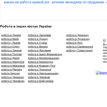
вакансии работа кривой рог
резюме менеджер по продажам
Робота в інших містах України
робота в Україні
робота в Запоріжжі
робота в Донецьку
робота в Киеві
робота в Луцьку
робота в Луганську
©
робота у Львові
робота в Сумах
робота в Ялті
Всі
робота в Одесі
робота в Вінниці
робота в Сімферополі
Укр
маю
робота в Харкові
робота в Житомирі
робота у Севастополі
гіп
робота в Полтаві
робота в Івано-Франковську
не 
робота в Дніпрі
робота в Кропипницькому
пош
яку
робота в Маріуполі
робота в Кременчуці
робота в Микалаєві
робота в Кривому Розі
робота в Рівному
робота в Тернополі
робота Херсоні
робота в Хмельницькому
робота в Черкасах
робота в Чернігові
робота в Чернівцях
робота в Білій Церкві