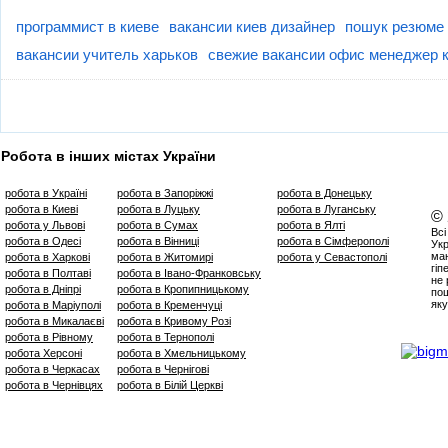
программист в киеве
вакансии киев дизайнер
пошук резюме 
вакансии учитель харьков
свежие вакансии офис менеджер 
Робота в інших містах України
робота в Україні
робота в Запоріжжі
робота в Донецьку
робота в Киеві
робота в Луцьку
робота в Луганську
©
робота у Львові
робота в Сумах
робота в Ялті
Всі
робота в Одесі
робота в Вінниці
робота в Сімферополі
Укр
маю
робота в Харкові
робота в Житомирі
робота у Севастополі
гіп
робота в Полтаві
робота в Івано-Франковську
не 
робота в Дніпрі
робота в Кропипницькому
пош
яку
робота в Маріуполі
робота в Кременчуці
робота в Микалаєві
робота в Кривому Розі
робота в Рівному
робота в Тернополі
робота Херсоні
робота в Хмельницькому
робота в Черкасах
робота в Чернігові
робота в Чернівцях
робота в Білій Церкві