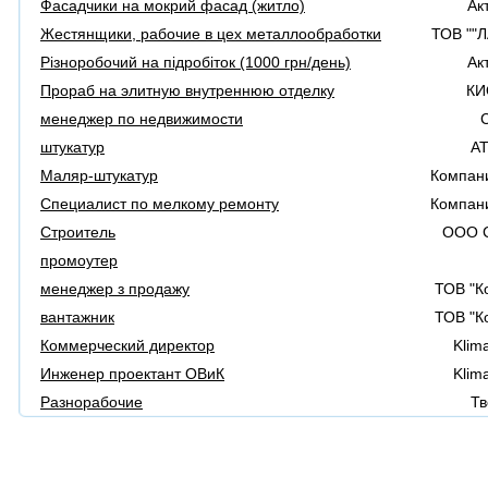
Фасадчики на мокрий фасад (житло)
Ак
Жестянщики, рабочие в цех металлообработки
ТОВ ""
Різноробочий на підробіток (1000 грн/день)
Ак
Прораб на элитную внутреннюю отделку
КИ
менеджер по недвижимости
штукатур
А
Маляр-штукатур
Компан
Специалист по мелкому ремонту
Компан
Строитель
ООО С
промоутер
менеджер з продажу
ТОВ "К
вантажник
ТОВ "К
Коммерческий директор
Klim
Инженер проектант ОВиК
Klim
Разнорабочие
Тв