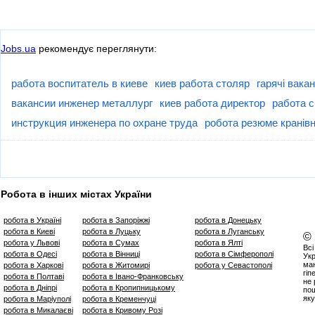
Jobs.ua
рекомендує переглянути:
работа воспитатель в киеве
киев работа столяр
гарячі вакан
вакансии инженер металлург
киев работа директор
работа с
инструкция инженера по охране труда
робота резюме кранів
Робота в інших містах України
робота в Україні
робота в Запоріжжі
робота в Донецьку
робота в Киеві
робота в Луцьку
робота в Луганську
©
робота у Львові
робота в Сумах
робота в Ялті
Всі
робота в Одесі
робота в Вінниці
робота в Сімферополі
Укр
маю
робота в Харкові
робота в Житомирі
робота у Севастополі
гіп
робота в Полтаві
робота в Івано-Франковську
не 
робота в Дніпрі
робота в Кропипницькому
пош
яку
робота в Маріуполі
робота в Кременчуці
робота в Микалаєві
робота в Кривому Розі