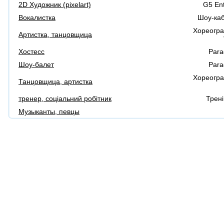
2D Художник (pixelart)
G5 Ent
Вокалистка
Шоу-каб
Хореогра
Артистка, танцовщица
Хостесс
Para
Шоу-балет
Para
Хореогра
Танцовщица, артистка
тренер, соціальний робітник
Трені
Музыканты, певцы