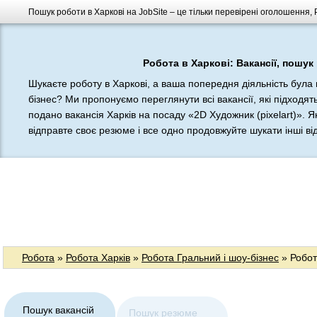
Пошук роботи в Харкові на JobSite – це тільки перевірені оголошення, 
Робота в Харкові: Вакансії, пошук
Шукаєте роботу в Харкові, а ваша попередня діяльність була 
бізнес? Ми пропонуємо переглянути всі вакансії, які підходят
подано вакансія Харків на посаду «2D Художник (pixelart)». Я
відправте своє резюме і все одно продовжуйте шукати інші відп
Робота
»
Робота Харків
»
Робота Гральний і шоу-бізнес
» Робот
Пошук вакансій
Пошук резюме