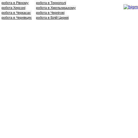
робота в Рівному
робота в Тернополі
робота Херсоні
робота в Хмельницькому
робота в Черкасах
робота в Чернігові
робота в Чернівцях
робота в Білій Церкві