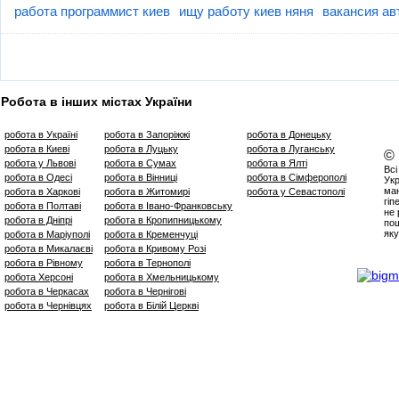
работа программист киев
ищу работу киев няня
вакансия ав
Робота в інших містах України
робота в Україні
робота в Запоріжжі
робота в Донецьку
робота в Киеві
робота в Луцьку
робота в Луганську
©
робота у Львові
робота в Сумах
робота в Ялті
Всі
робота в Одесі
робота в Вінниці
робота в Сімферополі
Укр
маю
робота в Харкові
робота в Житомирі
робота у Севастополі
гіп
робота в Полтаві
робота в Івано-Франковську
не 
робота в Дніпрі
робота в Кропипницькому
пош
яку
робота в Маріуполі
робота в Кременчуці
робота в Микалаєві
робота в Кривому Розі
робота в Рівному
робота в Тернополі
робота Херсоні
робота в Хмельницькому
робота в Черкасах
робота в Чернігові
робота в Чернівцях
робота в Білій Церкві