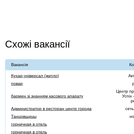
Схожі вакансії
Вакансія
Ко
Кухар-універсал (житло)
Ак
повар
Центр п
бармен зі знанням касового апарату
Успіх
р
Администратор в ресторан центр города
сеть
Танцовщицы
но
горничная в отель
горничная в отель