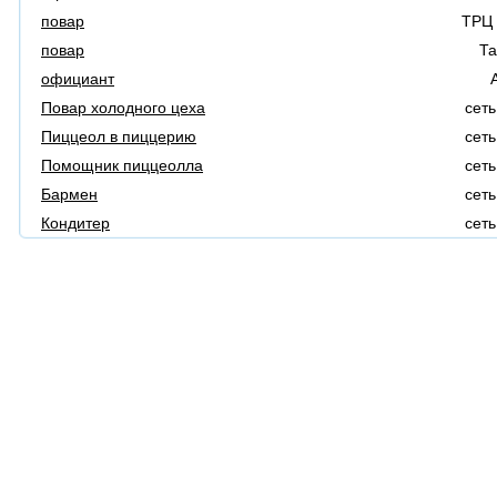
повар
ТРЦ 
повар
Та
официант
Повар холодного цеха
сеть
Пиццеол в пиццерию
сеть
Помощник пиццеолла
сеть
Бармен
сеть
Кондитер
сеть