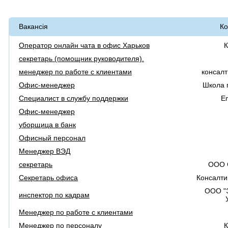
Вакансія
Ко
Оператор онлайн чата в офис Харьков
К
секретарь (помощник руководителя).
менеджер по работе с клиентами
консал
Офис-менеджер
Школа 
Специалист в службу поддержки
Em
Офис-менеджер
уборщица в банк
Офисный персонал
Менеджер ВЭД
секретарь
ООО 
Секретарь офиса
Консалти
ООО "
инспектор по кадрам
Менеджер по работе с клиентами
Менеджер по персоналу
К