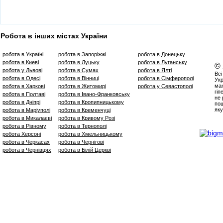
Робота в інших містах України
робота в Україні
робота в Запоріжжі
робота в Донецьку
робота в Киеві
робота в Луцьку
робота в Луганську
©
робота у Львові
робота в Сумах
робота в Ялті
Всі
робота в Одесі
робота в Вінниці
робота в Сімферополі
Укр
маю
робота в Харкові
робота в Житомирі
робота у Севастополі
гіп
робота в Полтаві
робота в Івано-Франковську
не 
робота в Дніпрі
робота в Кропипницькому
пош
яку
робота в Маріуполі
робота в Кременчуці
робота в Микалаєві
робота в Кривому Розі
робота в Рівному
робота в Тернополі
робота Херсоні
робота в Хмельницькому
робота в Черкасах
робота в Чернігові
робота в Чернівцях
робота в Білій Церкві