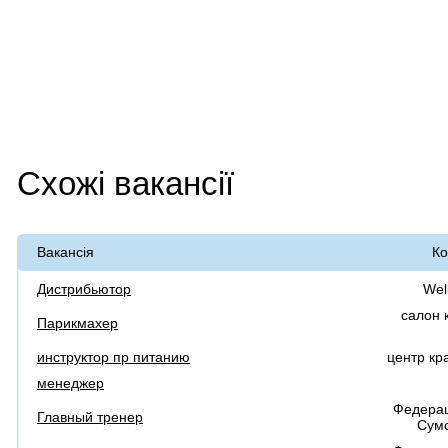
Схожі вакансії
Вакансія
Ко
Дистрибьютор
Wel
салон 
Парикмахер
инструктор пр питанию
центр кр
менеджер
Федера
Главный тренер
Сумс