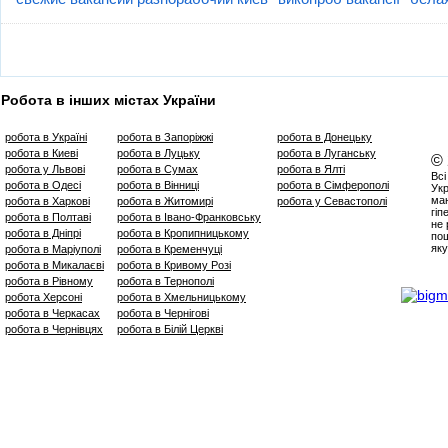
Робота в інших містах України
робота в Україні
робота в Запоріжжі
робота в Донецьку
робота в Киеві
робота в Луцьку
робота в Луганську
©
робота у Львові
робота в Сумах
робота в Ялті
Всі
робота в Одесі
робота в Вінниці
робота в Сімферополі
Укр
маю
робота в Харкові
робота в Житомирі
робота у Севастополі
гіп
робота в Полтаві
робота в Івано-Франковську
не 
робота в Дніпрі
робота в Кропипницькому
пош
яку
робота в Маріуполі
робота в Кременчуці
робота в Микалаєві
робота в Кривому Розі
робота в Рівному
робота в Тернополі
робота Херсоні
робота в Хмельницькому
робота в Черкасах
робота в Чернігові
робота в Чернівцях
робота в Білій Церкві