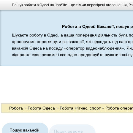
Пошук роботи в Одесі на JobSite – це тільки перевірені оголошення, Ро
Робота в Одесі: Вакансії, пошук 
Шукаєте роботу в Одесі, а ваша попередня діяльність була п
пропонуємо переглянути всі вакансії, які підходять під ваш п
вакансія Одеса на посаду «оператор видеонаблюдения». Якщо
відправте своє резюме і все одно продовжуйте шукати інші відп
Робота
»
Робота Одеса
»
Робота Фітнес, спорт
» Робота опера
Пошук вакансій
Пошук резюме