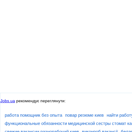
Jobs.ua
рекомендує переглянути:
работа помощник без опыта
повар резюме киев
найти работ
функциональные обязанности медицинской сестры стомат ка
свежие вакансии разнорабочий киев
виконроб вакансії
бела