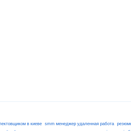
лектовщиком в киеве
smm менеджер удаленная работа
резюм