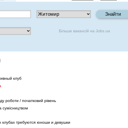
Більше вакансій на
Jobs.ua
н
тивный клуб
а
іду роботи / початковий рівень
а сумісництвом
х клубах требуются юноши и девушки