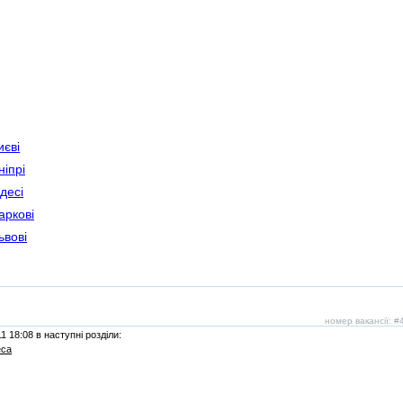
єві
іпрі
десі
аркові
ьвові
номер вакансії: 
 18:08 в наступні розділи:
еса