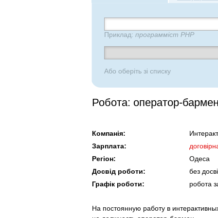
Приклад:
программіст PHP
Або оберіть зі списку
Робота: оператор-барме
Компанія:
Интерак
Зарплата:
договірн
Регіон:
Одеса
Досвід роботи:
без досв
Графік роботи:
робота з
На постоянную работу в интерактивны