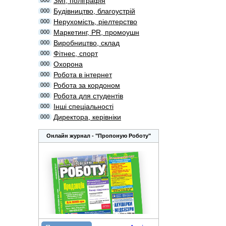
ЗМІ, поліграфія
000
Будівництво, благоустрій
000
Нерухомість, ріелтерство
000
Маркетинг, PR, промоушн
000
Виробництво, склад
000
Фітнес, спорт
000
Охорона
000
Робота в інтернет
000
Робота за кордоном
000
Робота для студентів
000
Інші спеціальності
000
Директора, керівніки
000
Онлайн журнал - "Пропоную Роботу"