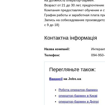
на должность оператор-бармен.
Возраст от 21 до 30 лет, предпочтени
Компания предоставляет обучение и с
График работы и заработная плата пр
Запись на собеседование производится
с 9 до 18)
Контактна інформація
Назва компанії:
Интерак
Телефон:
094-950-
Перегляньте також:
Вакансії
на Jobs.ua
Робота оператор-бармен
оператор-бармен в Києві
оператор-бармен в Дніпрі