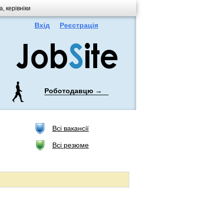
, керівніки
Вхід
Реєстрація
Роботодавцю →
Всі вакансії
Всі резюме