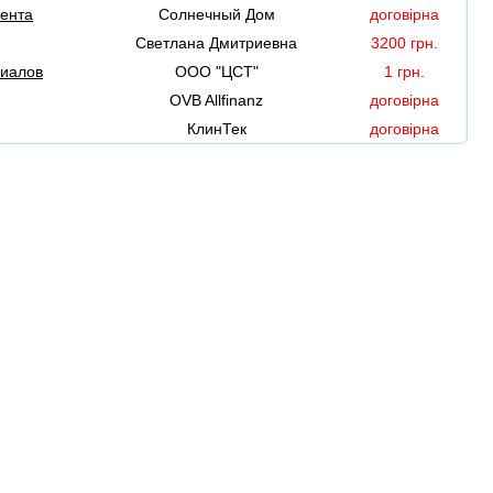
мента
Солнечный Дом
договірна
Светлана Дмитриевна
3200 грн.
риалов
ООО "ЦСТ"
1 грн.
OVB Allfinanz
договірна
КлинТек
договірна