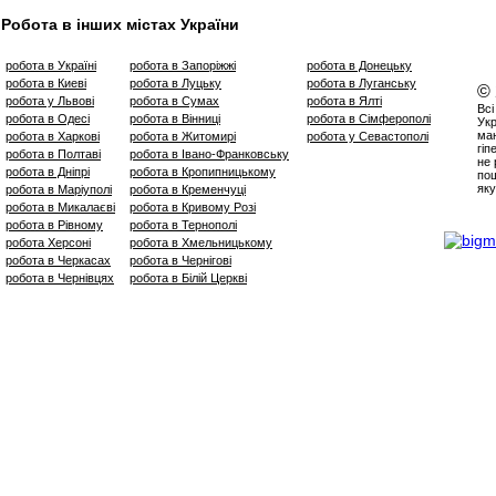
Робота в інших містах України
робота в Україні
робота в Запоріжжі
робота в Донецьку
робота в Киеві
робота в Луцьку
робота в Луганську
©
робота у Львові
робота в Сумах
робота в Ялті
Всі
робота в Одесі
робота в Вінниці
робота в Сімферополі
Укр
маю
робота в Харкові
робота в Житомирі
робота у Севастополі
гіп
робота в Полтаві
робота в Івано-Франковську
не 
робота в Дніпрі
робота в Кропипницькому
пош
яку
робота в Маріуполі
робота в Кременчуці
робота в Микалаєві
робота в Кривому Розі
робота в Рівному
робота в Тернополі
робота Херсоні
робота в Хмельницькому
робота в Черкасах
робота в Чернігові
робота в Чернівцях
робота в Білій Церкві