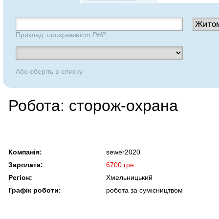
Приклад:
программіст PHP
Або оберіть зі списку
Робота: сторож-охрана
Компанія:
sewer2020
Зарплата:
6700 грн.
Регіон:
Хмельницький
Графік роботи:
робота за сумісництвом