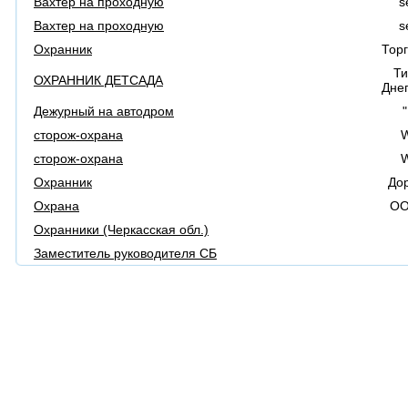
Вахтер на проходную
s
Вахтер на проходную
s
Охранник
Торг
Ти
ОХРАННИК ДЕТСАДА
Дне
Дежурный на автодром
сторож-охрана
сторож-охрана
Охранник
До
Охрана
ОО
Охранники (Черкасская обл.)
Заместитель руководителя CБ