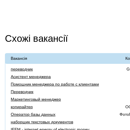
Схожі вакансії
Вакансія
Ко
переводчик
G
Асистент менеджера
Помощник менеджера по работе с клиентами
Переводчик
Маркетинговый менеджер
копирайтер
О
Оператор базы данных
Фото
наборщик текстовых документов
IEEM - internet energy of electronic money