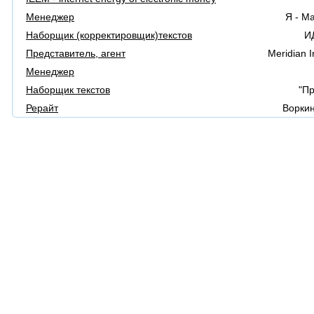
Менеджер
Я - М
Наборщик (корректировщик)текстов
ИД
Представитель, агент
Meridian I
Менеджер
Наборщик текстов
"П
Рерайт
Ворки