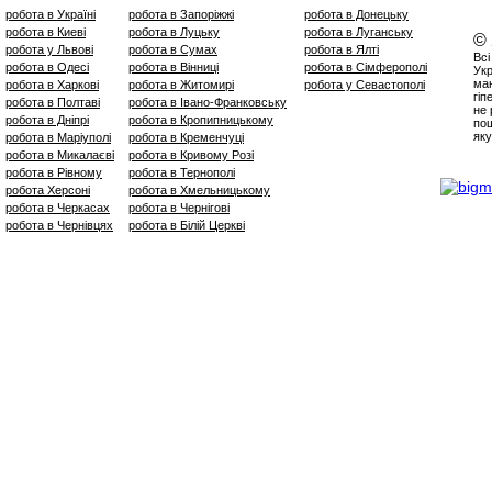
робота в Україні
робота в Запоріжжі
робота в Донецьку
робота в Киеві
робота в Луцьку
робота в Луганську
©
робота у Львові
робота в Сумах
робота в Ялті
Всі
робота в Одесі
робота в Вінниці
робота в Сімферополі
Укр
маю
робота в Харкові
робота в Житомирі
робота у Севастополі
гіп
робота в Полтаві
робота в Івано-Франковську
не 
робота в Дніпрі
робота в Кропипницькому
пош
яку
робота в Маріуполі
робота в Кременчуці
робота в Микалаєві
робота в Кривому Розі
робота в Рівному
робота в Тернополі
робота Херсоні
робота в Хмельницькому
робота в Черкасах
робота в Чернігові
робота в Чернівцях
робота в Білій Церкві