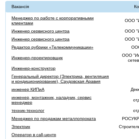
Вакансія
Ко
Менеджер по работе с корпоративными
ООО "
клиентами
Инженер сервисного центра
ООО "
Инженер сервисного центра
ООО "
Редактор рубрики «Телекоммуникации»
ООО
ООО "И
Инженер-проектировщик
сете
Инженер-конструктор
Генеральный директор (Электрика, вентиляция
и кондиционирование), Саудовская Аравия
инженер КИПиА
Дек
инженер, монтажник, наладчик, сервис
от
менеджер
техник-технолог
от
Менеджер по продажам металлопроката
РОСУК
Электрик
Строител
Оператор в call-центр