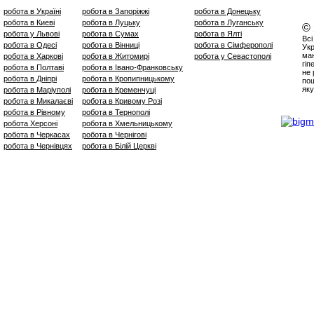
робота в Україні
робота в Запоріжжі
робота в Донецьку
робота в Киеві
робота в Луцьку
робота в Луганську
©
робота у Львові
робота в Сумах
робота в Ялті
Всі
робота в Одесі
робота в Вінниці
робота в Сімферополі
Укр
маю
робота в Харкові
робота в Житомирі
робота у Севастополі
гіп
робота в Полтаві
робота в Івано-Франковську
не 
робота в Дніпрі
робота в Кропипницькому
пош
яку
робота в Маріуполі
робота в Кременчуці
робота в Микалаєві
робота в Кривому Розі
робота в Рівному
робота в Тернополі
робота Херсоні
робота в Хмельницькому
робота в Черкасах
робота в Чернігові
робота в Чернівцях
робота в Білій Церкві