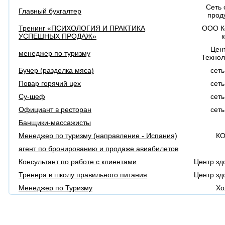
Сеть 
Главный бухгалтер
прод
Тренинг «ПСИХОЛОГИЯ И ПРАКТИКА
ООО К
УСПЕШНЫХ ПРОДАЖ»
Цен
менеджер по туризму
Техно
Бучер (разделка мяса)
сеть
Повар горячий цех
сеть
Су-шеф
сеть
Официант в ресторан
сеть
Банщики-массажисты
Менеджер по туризму (направление - Испания)
К
агент по бронированию и продаже авиабилетов
Консультант по работе с клиентами
Центр зд
Тренера в школу правильного питания
Центр зд
Менеджер по Туризму
Хо