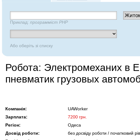
Приклад:
программіст PHP
Або оберіть зі списку
Робота: Электромеханих в Е
пневматик грузовых автомо
Компанія:
UAWorker
Зарплата:
7200 грн.
Регіон:
Одеса
Досвід роботи:
без досвіду роботи / початковий рі