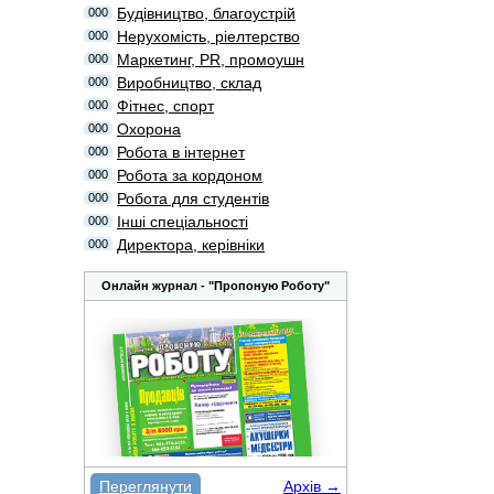
Будівництво, благоустрій
000
Нерухомість, ріелтерство
000
Маркетинг, PR, промоушн
000
Виробництво, склад
000
Фітнес, спорт
000
Охорона
000
Робота в інтернет
000
Робота за кордоном
000
Робота для студентів
000
Інші спеціальності
000
Директора, керівніки
000
Онлайн журнал - "Пропоную Роботу"
Переглянути
Архів →