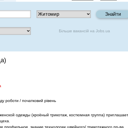
Більше вакансій на
Jobs.ua
а)
а
іду роботи / початковий рівень
енской одежды (кроёный трикотаж, костюмная группа) приглашает
цеха.
ие профильное, знание технологии швейного/ трикотажного пр-ва.