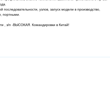
ода.
й последовательности, узлов, запуск модели в производство,
и, портными.
сти , з/п -ВЫСОКАЯ. Командировки в Китай!