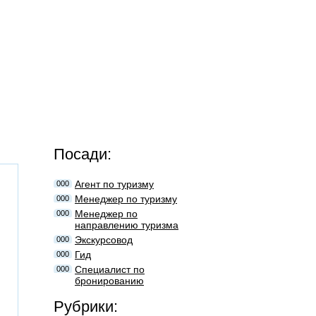
Посади:
Агент по туризму
000
Менеджер по туризму
000
Менеджер по
000
направлению туризма
Экскурсовод
000
Гид
000
Специалист по
000
бронированию
Рубрики: