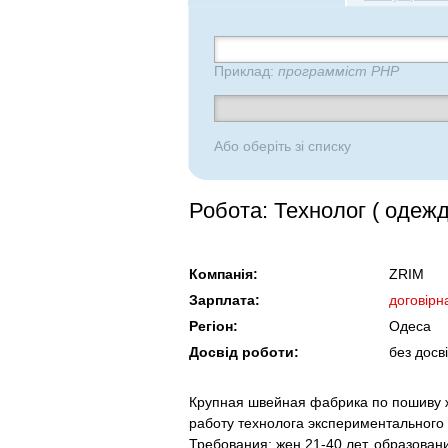
Приклад:
программіст PHP
Або оберіть зі списку
Робота: Технолог ( одежд
Компанія:
ZRIM
Зарплата:
договірн
Регіон:
Одеса
Досвід роботи:
без досв
Крупная швейная фабрика по пошиву ж
работу технолога экспериментального 
Требования: жен 21-40 лет, образован