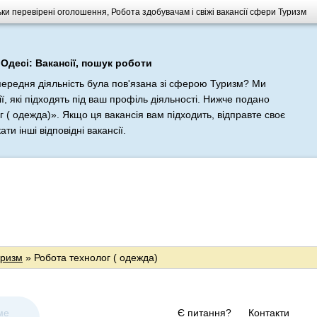
ьки перевірені оголошення, Робота здобувачам і свіжі вакансії сфери Туризм
Одесі: Вакансії, пошук роботи
передня діяльність була пов'язана зі сферою Туризм? Ми
ї, які підходять під ваш профіль діяльності. Нижче подано
 ( одежда)». Якщо ця вакансія вам підходить, відправте своє
и інші відповідні вакансії.
уризм
» Робота технолог ( одежда)
ме
Є питання?
Контакти