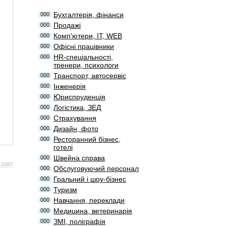
Бухгалтерія, фінанси
000
Продажі
000
Комп'ютери, IT, WEB
000
Офісні працівники
000
HR-спеціальності,
000
тренери, психологи
Транспорт, автосервіс
000
Інженерія
000
Юриспруденція
000
Логістика, ЗЕД
000
Страхування
000
Дизайн, фото
000
Ресторанний бізнес,
000
готелі
Швейна справа
000
#13387
Обслуговуючий персонал
000
Гральний і шоу-бізнес
000
Туризм
000
Навчання, переклади
000
Медицина, ветеринарія
000
ЗМІ, поліграфія
000