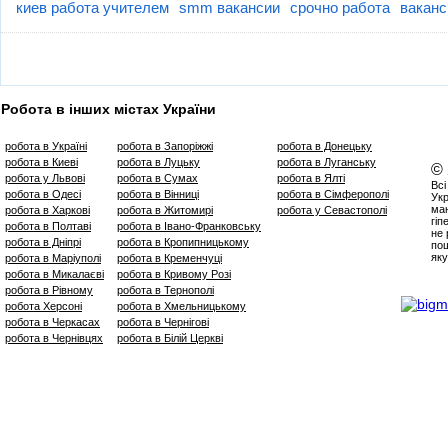
киев работа учителем
smm вакансии
срочно работа
ваканс
Робота в інших містах України
робота в Україні
робота в Запоріжжі
робота в Донецьку
робота в Киеві
робота в Луцьку
робота в Луганську
©
робота у Львові
робота в Сумах
робота в Ялті
Всі
робота в Одесі
робота в Вінниці
робота в Сімферополі
Укр
маю
робота в Харкові
робота в Житомирі
робота у Севастополі
гіп
робота в Полтаві
робота в Івано-Франковську
не 
робота в Дніпрі
робота в Кропипницькому
пош
яку
робота в Маріуполі
робота в Кременчуці
робота в Микалаєві
робота в Кривому Розі
робота в Рівному
робота в Тернополі
робота Херсоні
робота в Хмельницькому
робота в Черкасах
робота в Чернігові
робота в Чернівцях
робота в Білій Церкві