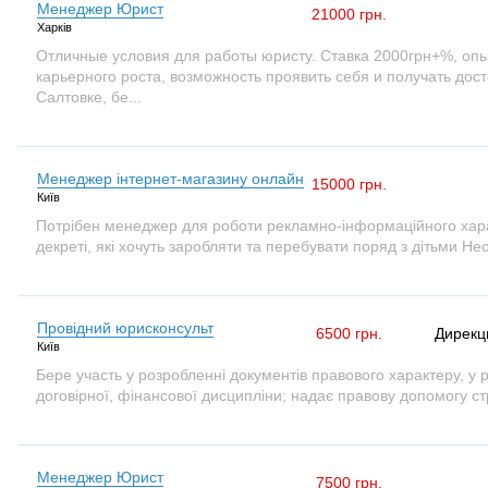
Менеджер Юрист
21000 грн.
Харків
Отличные условия для работы юристу. Ставка 2000грн+%, опы
карьерного роста, возможность проявить себя и получать дос
Салтовке, бе...
Менеджер інтернет-магазину онлайн
15000 грн.
Київ
Потрібен менеджер для роботи рекламно-інформаційного хара
декреті, які хочуть заробляти та перебувати поряд з дітьми Не
Провідний юрисконсульт
6500 грн.
Дирекц
Київ
Бере участь у розробленні документів правового характеру, у р
договірної, фінансової дисципліни; надає правову допомогу стр
Менеджер Юрист
7500 грн.