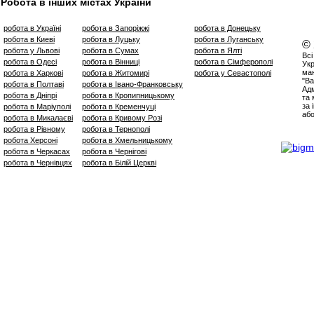
Робота в інших містах України
робота в Україні
робота в Запоріжжі
робота в Донецьку
робота в Киеві
робота в Луцьку
робота в Луганську
©
робота у Львові
робота в Сумах
робота в Ялті
Всі
робота в Одесі
робота в Вінниці
робота в Сімферополі
Укр
маю
робота в Харкові
робота в Житомирі
робота у Севастополі
"Ва
робота в Полтаві
робота в Івано-Франковську
Адм
робота в Дніпрі
робота в Кропипницькому
та 
за 
робота в Маріуполі
робота в Кременчуці
аб
робота в Микалаєві
робота в Кривому Розі
робота в Рівному
робота в Тернополі
робота Херсоні
робота в Хмельницькому
робота в Черкасах
робота в Чернігові
робота в Чернівцях
робота в Білій Церкві