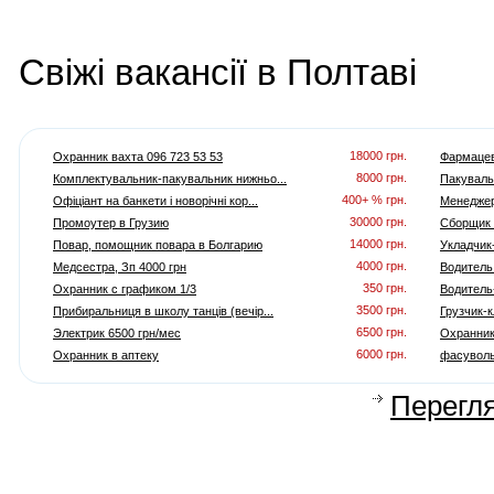
Cвіжі вакансії в Полтаві
18000 грн.
Охранник вахта 096 723 53 53
Фармацев
8000 грн.
Комплектувальник-пакувальник нижньо...
Пакувальн
400+ % грн.
Офіціант на банкети і новорічні кор...
Менеджер 
30000 грн.
Промоутер в Грузию
Сборщик (
14000 грн.
Повар, помощник повара в Болгарию
Укладчик
4000 грн.
Медсестра, Зп 4000 грн
Водитель
350 грн.
Охранник с графиком 1/3
Водитель
3500 грн.
Прибиральниця в школу танців (вечір...
Грузчик-
6500 грн.
Электрик 6500 грн/мес
Охранник
6000 грн.
Охранник в аптеку
фасуволь
Перегля