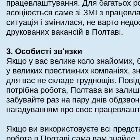
працевлаштування. Для багатьох р
асоціюється саме зі ЗМІ з працевл
ситуація і змінилася, не варто нед
друкованих вакансій в Полтаві.
3. Особисті зв'язки
Якщо у вас велике коло знайомих, 
у великих престижних компаніях, з
для вас не складе труднощів. Пові
потрібна робота, Полтава ви залиша
забувайте раз на пару днів обдзво
нагадуванням про своє працевлашт
Якщо ви використовуєте всі предст
робота в Полтаві сама вам знайде,