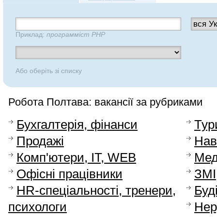
Приклад:
программіст PHP
Або оберіть зі списку
Робота Полтава: вакансії за рубриками
Бухгалтерія, фінанси
Тур
Продажі
Нав
Комп'ютери, IT, WEB
Мед
Офісні працівники
ЗМІ
HR-спеціальності, тренери,
Буд
психологи
Нер