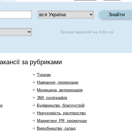
Більше вакансій на
Jobs.ua
акансії за рубриками
Туризм
Навчання, переклади
Медицина, ветеринарія
ЗМІ, поліграфія
ги
Будівництво, благоустрій
Нерухомість, ріелтерство
Маркетинг, PR, промоушн
Виробництво, склад