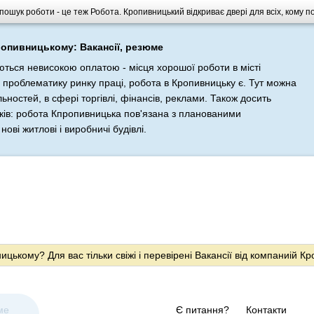
ошук роботи - це теж Робота. Кропивницький відкриває двері для всіх, кому по
ропивницькому: Вакансії, резюме
ються невисокою оплатою - місця хорошої роботи в місті
 проблематику ринку праці, робота в Кропивницьку є. Тут можна
ьностей, в сфері торгівлі, фінансів, реклами. Також досить
ників: робота Кпропивницька пов'язана з планованими
нові житлові і виробничі будівлі.
цькому? Для вас тільки свіжі і перевірені Вакансії від компаниій К
ме
Є питання?
Контакти