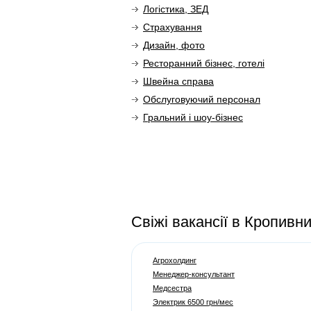
Логістика, ЗЕД
Страхування
Дизайн, фото
Ресторанний бізнес, готелі
Швейна справа
Обслуговуючий персонал
Гральний і шоу-бізнес
Cвіжі вакансії в Кропивн
Агрохолдинг
Менеджер-консультант
Медсестра
Электрик 6500 грн/мес