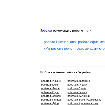
Jobs.ua
рекомендує переглянути:
робота інженер київ
работа офис ме
київ резюме юрист
резюме адміністр
Робота в інших містах України
робота в Україні
робота в Запоріжжі
робота в Киеві
робота в Луцьку
робота у Львові
робота в Сумах
робота в Одесі
робота в Вінниці
робота в Харкові
робота в Житомирі
робота в Полтаві
робота в Івано-Франковську
робота в Дніпрі
робота в Кропипницькому