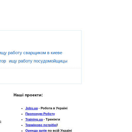
ищу работу сварщиком в киеве
тор
ищу работу посудомойщицы
Наші проекти:
Jobs.ua
- Робота в Україні
Пропоную Роботу
Training.ua
- Тренінги
й
Терміново потрібні
!
Оренда залів
по всій Україні