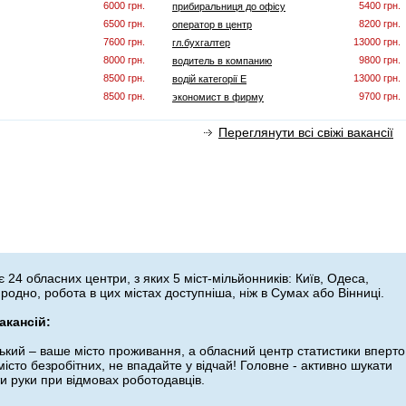
6000 грн.
5400 грн.
прибиральниця до офісу
6500 грн.
8200 грн.
оператор в центр
7600 грн.
13000 грн.
гл.бухгалтер
8000 грн.
9800 грн.
водитель в компанию
8500 грн.
13000 грн.
водій категорії Е
8500 грн.
9700 грн.
экономист в фирму
Переглянути всі свіжі вакансії
 24 обласних центри, з яких 5 міст-мільйонників: Київ, Одеса,
родно, робота в цих містах доступніша, ніж в Сумах або Вінниці.
акансій:
кий – ваше місто проживання, а обласний центр статистики вперто
істо безробітних, не впадайте у відчай! Головне - активно шукати
ти руки при відмовах роботодавців.