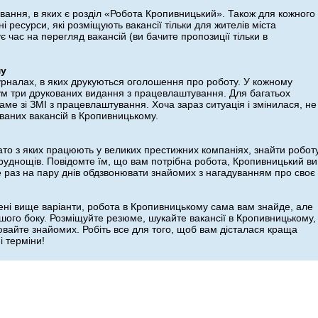
вання, в яких є розділ «Робота Кропивницький». Також для кожного
і ресурси, які розміщують вакансії тільки для жителів міста
 час на перегляд вакансій (ви бачите пропозиції тільки в
му
журналах, в яких друкуються оголошення про роботу. У кожному
мум три друкованих видання з працевлаштування. Для багатьох
ме зі ЗМІ з працевлаштування. Хоча зараз ситуація і змінилася, не
ваних вакансій в Кропивницькому.
ато з яких працюють у великих престижних компаніях, знайти робот
руднощів. Повідомте їм, що вам потрібна робота, Кропивницький ви
е раз на пару днів обдзвонювати знайомих з нагадуванням про своє
ені вище варіанти, робота в Кропивницькому сама вам знайде, але
ашого боку. Розміщуйте резюме, шукайте вакансії в Кропивницькому,
айте знайомих. Робіть все для того, щоб вам дісталася краща
і терміни!