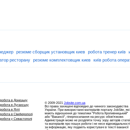
неджер
резюме сборщик установщик киев
робота тренер київ
атор ресторану
резюме комплектовщик киев
київ робота опера
робота в Донецьку
© 2009-2021
Jobsite.com.ua
робота в Луганську
Всі права захищені відповідно до чинного законодавства
робота в Ялті
України. При використанні матеріалів порталу JobSite, які
мають відношення до тематики "Робота Кропивницький"
робота в Сімферополі
або "Вакансії", гіперпосилання на ресурс обов'язкове.
робота у Севастополі
Адміністрація може не розділяти точку зору авторів стате
та матеріалів про пошук роботи і не несе відповідальності
за інформацію, яку подають користувачі в тексті вакансії