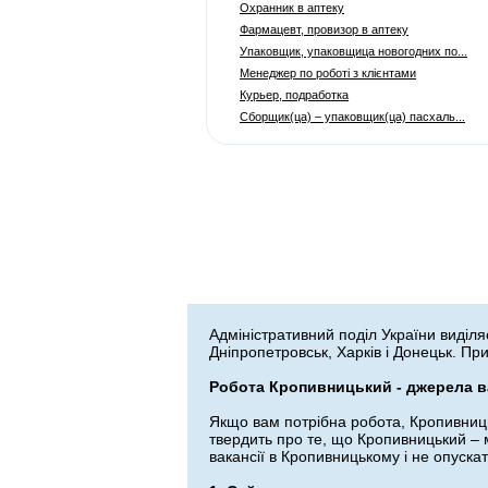
Охранник в аптеку
Фармацевт, провизор в аптеку
Упаковщик, упаковщица новогодних по...
Менеджер по роботі з клієнтами
Курьер, подработка
Сборщик(ца) – упаковщик(ца) пасхаль...
Адміністративний поділ України виділяє
Дніпропетровськ, Харків і Донецьк. При
Робота Кропивницький - джерела в
Якщо вам потрібна робота, Кропивниць
твердить про те, що Кропивницький – м
вакансії в Кропивницькому і не опуска