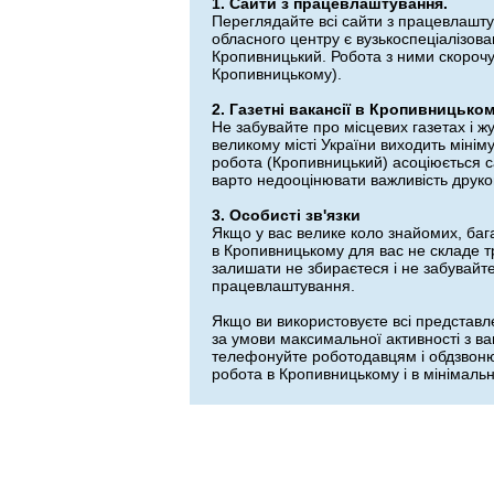
1. Сайти з працевлаштування.
Переглядайте всі сайти з працевлашту
обласного центру є вузькоспеціалізован
Кропивницький. Робота з ними скорочує
Кропивницькому).
2. Газетні вакансії в Кропивницько
Не забувайте про місцевих газетах і 
великому місті України виходить міні
робота (Кропивницький) асоціюється са
варто недооцінювати важливість друко
3. Особисті зв'язки
Якщо у вас велике коло знайомих, баг
в Кропивницькому для вас не складе т
залишати не збираєтеся і не забувайт
працевлаштування.
Якщо ви використовуєте всі представл
за умови максимальної активності з в
телефонуйте роботодавцям і обдзвонюв
робота в Кропивницькому і в мінімальн