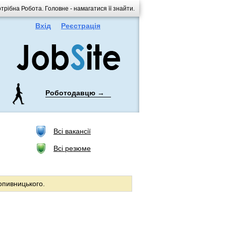
трібна Робота. Головне - намагатися її знайти.
Вхід
Реєстрація
Роботодавцю →
Всі вакансії
Всі резюме
ропивницького.