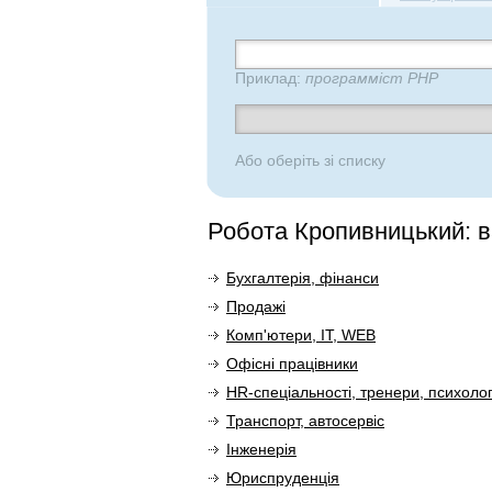
Приклад:
программіст PHP
Або оберіть зі списку
Робота Кропивницький: в
Бухгалтерія, фінанси
Продажі
Комп'ютери, IT, WEB
Офісні працівники
HR-спеціальності, тренери, психоло
Транспорт, автосервіс
Інженерія
Юриспруденція