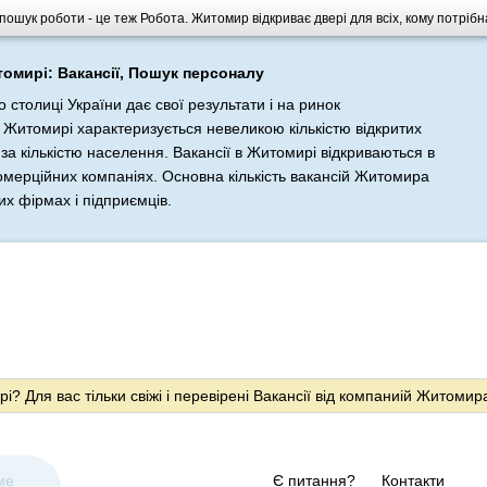
ошук роботи - це теж Робота. Житомир відкриває двері для всіх, кому потрібна
омирі: Вакансії, Пошук персоналу
столиці України дає свої результати і на ринок
 Житомирі характеризується невеликою кількістю відкритих
 за кількістю населення. Вакансії в Житомирі відкриваються в
омерційних компаніях. Основна кількість вакансій Житомира
х фірмах і підприємців.
? Для вас тільки свіжі і перевірені Вакансії від компаниій Житомир
ме
Є питання?
Контакти