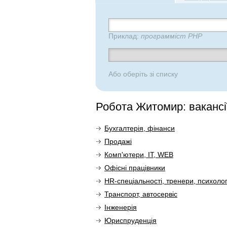
Приклад:
программіст PHP
Або оберіть зі списку
Робота Житомир: вакансі
Бухгалтерія, фінанси
Продажі
Комп'ютери, IT, WEB
Офісні працівники
HR-спеціальності, тренери, психоло
Транспорт, автосервіс
Інженерія
Юриспруденція