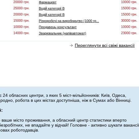
20000 грн.
10000 грн.
Фармацевт
25000 грн.
15000 грн.
Водій категорії В
20000 грн.
15000 грн.
Водій категорії В
15000 грн.
30000 грн.
Різноробочі на виробництво (1000 гр...
10000 грн.
10000 грн.
Продавець-консультант
14000 грн.
23000 грн.
Зварювальник (напівавтомат)
Переглянути всі свіжі вакансії
 24 обласних центри, з яких 5 міст-мільйонників: Київ, Одеса,
родно, робота в цих містах доступніша, ніж в Сумах або Вінниці.
й:
 ваше місто проживання, а обласний центр статистики вперто
езробітних, не впадайте у відчай! Головне - активно шукати вакансі
мовах роботодавців.