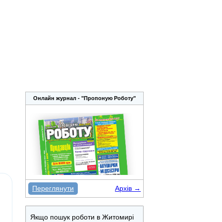
Онлайн журнал - "Пропоную Роботу"
Переглянути
Архів →
Якщо пошук роботи в Житомирі