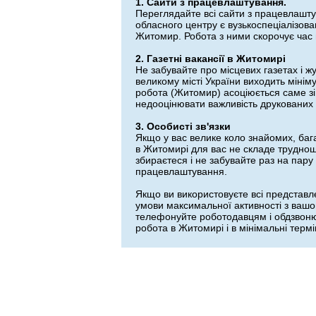
1. Сайти з працевлаштування.
Переглядайте всі сайти з працевлашту
обласного центру є вузькоспеціалізован
Житомир. Робота з ними скорочує час н
2. Газетні вакансії в Житомирі
Не забувайте про місцевих газетах і 
великому місті України виходить міні
робота (Житомир) асоціюється саме зі 
недооцінювати важливість друкованих 
3. Особисті зв'язки
Якщо у вас велике коло знайомих, баг
в Житомирі для вас не складе труднощ
збираєтеся і не забувайте раз на пар
працевлаштування.
Якщо ви використовуєте всі представл
умови максимальної активності з вашо
телефонуйте роботодавцям і обдзвонюв
робота в Житомирі і в мінімальні термі