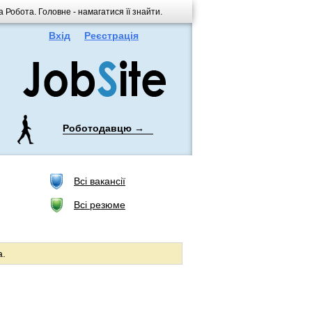
 Робота. Головне - намагатися її знайти.
Вхід
Реєстрація
Роботодавцю →
Всі вакансії
Всі резюме
а.