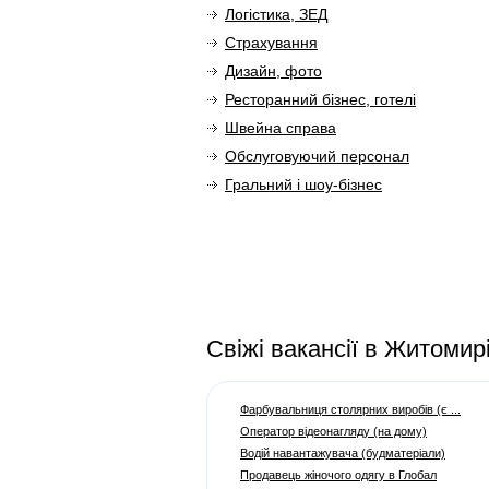
Логістика, ЗЕД
Страхування
Дизайн, фото
Ресторанний бізнес, готелі
Швейна справа
Обслуговуючий персонал
Гральний і шоу-бізнес
Cвіжі вакансії в Житомир
Фарбувальниця столярних виробів (є ...
Оператор відеонагляду (на дому)
Водій навантажувача (будматеріали)
Продавець жіночого одягу в Глобал