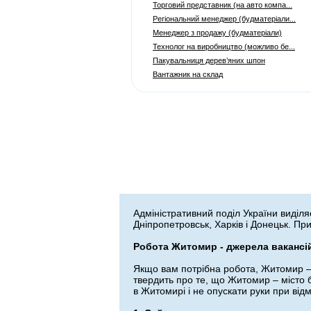
Торговий представник (на авто компа...
Регіональний менеджер (будматеріали...
Менеджер з продажу (будматеріали)
Технолог на виробництво (можливо бе...
Пакувальниця дерев’яних шпон
Вантажник на склад
Адміністративний поділ України виділяє
Дніпропетровськ, Харків і Донецьк. При
Робота Житомир - джерела вакансі
Якщо вам потрібна робота, Житомир –
твердить про те, що Житомир – місто б
в Житомирі і не опускати руки при від