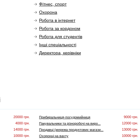
Фітнес, спорт
Охорона
Робота в інтернет
Робота за кордоном
Робота для студентів
Інші спеціальності
Директора, керівніки
і
20000 грн.
9000 грн.
Прибиральниця-посудомийниця
4000 грн.
12000 грн.
Пакувальники та різноробочі на виро...
14000 грн.
13000 грн.
Продавці (мережа продуктових магази...
10000 грн.
10000 грн.
Охоронці на вахту