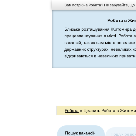
Вам потрібна Робота? Не забувайте, що п
Робота в Жит
Близьке розташування Житомира до 
працевлаштування в місті. Робота в
вакансій, так як сам місто невелике
державних структурах, невеликих к
відкриваються в невеликих приватни
Робота
» Цікавить Робота в Житомирі
Пошук вакансій
Пошук резю