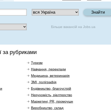
Більше вакансій на
Jobs.ua
ї за рубриками
Туризм
Навчання, переклади
Медицина, ветеринарія
ЗМІ, поліграфія
ги
Будівництво, благоустрій
Нерухомість, ріелтерство
Маркетинг, PR, промоушн
Виробництво, склад