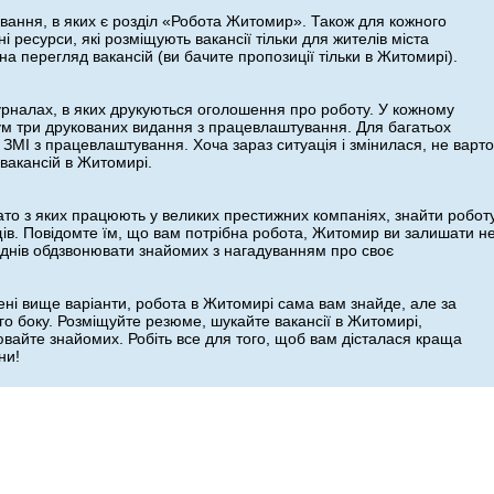
вання, в яких є розділ «Робота Житомир». Також для кожного
і ресурси, які розміщують вакансії тільки для жителів міста
а перегляд вакансій (ви бачите пропозиції тільки в Житомирі).
журналах, в яких друкуються оголошення про роботу. У кожному
мум три друкованих видання з працевлаштування. Для багатьох
ЗМІ з працевлаштування. Хоча зараз ситуація і змінилася, не варто
вакансій в Житомирі.
ато з яких працюють у великих престижних компаніях, знайти робот
ів. Повідомте їм, що вам потрібна робота, Житомир ви залишати н
у днів обдзвонювати знайомих з нагадуванням про своє
ені вище варіанти, робота в Житомирі сама вам знайде, але за
го боку. Розміщуйте резюме, шукайте вакансії в Житомирі,
айте знайомих. Робіть все для того, щоб вам дісталася краща
ни!