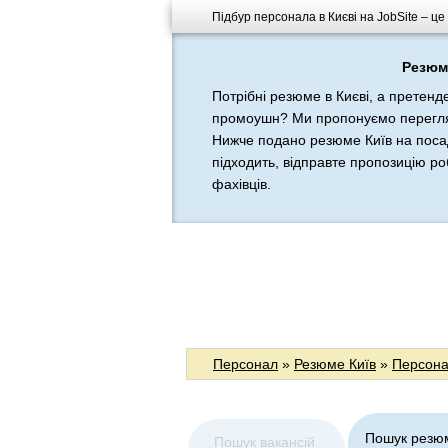
Підбур персонала в Києві на JobSite – ц
Резюме
Потрібні резюме в Києві, а претенд
промоушн? Ми пропонуємо перегляну
Нижче подано резюме Київ на поса
підходить, відправте пропозицію ро
фахівців.
Персонал
»
Резюме Київ
»
Персона
Пошук резю
Пошук вакансій