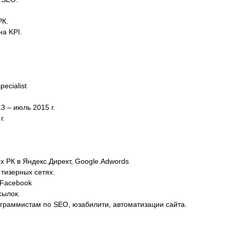
РК.
а KPI.
ecialist
 – июль 2015 г.
г.
 РК в Яндекс.Директ, Google.Adwords
тизерных сетях.
 Facebook
сылок.
граммистам по SEO, юзабилити, автоматизации сайта.