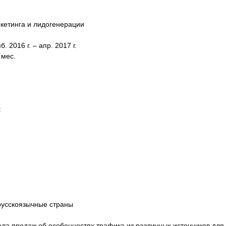
кетинга и лидогенерации
2016 г. – апр. 2017 г.
 мес.
:
 русскоязычные страны
а продаж об особенностях трафика из различных источников для