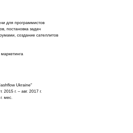
ачи для программистов
ов, постановка задач
румами, создание сателлитов
 маркетинга
shflow Ukraine"
015 г. – авг. 2017 г.
. мес.