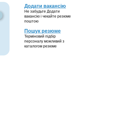
Додати вакансію
Не забудьте Додати
вакансію і чекайте резюме
поштою
Пошук резюме
Терміновий підбір
персоналу можливий з
каталогом резюме