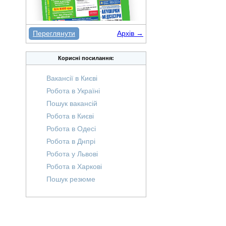
Переглянути
Архів →
Корисні посилання:
Вакансії в Києві
Робота в Україні
Пошук вакансій
Робота в Києві
Робота в Одесі
Робота в Днпрі
Робота у Львові
Робота в Харкові
Пошук резюме