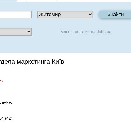
Більше резюме на
Jobs.ua
дела маркетинга Київ
н.
нятість
84 (42)