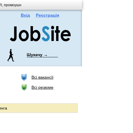
 PR, промоушн
Вхід
Реєстрація
Шукачу →
Всі вакансії
Всі резюме
инга