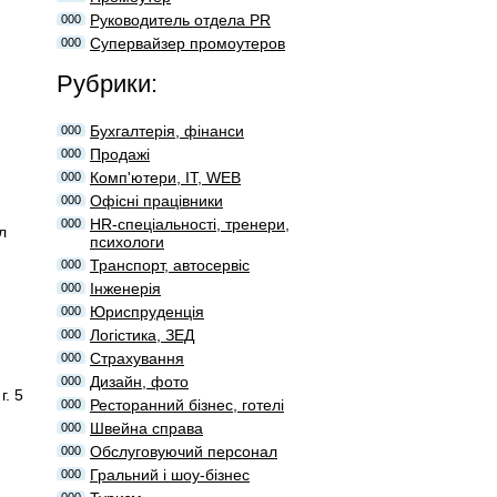
Руководитель отдела PR
000
Супервайзер промоутеров
000
Рубрики:
Бухгалтерія, фінанси
000
Продажі
000
Комп'ютери, IT, WEB
000
Офісні працівники
000
HR-спеціальності, тренери,
000
л
психологи
Транспорт, автосервіс
000
Інженерія
000
Юриспруденція
000
Логістика, ЗЕД
000
Страхування
000
Дизайн, фото
000
. 5
Ресторанний бізнес, готелі
000
Швейна справа
000
Обслуговуючий персонал
000
Гральний і шоу-бізнес
000