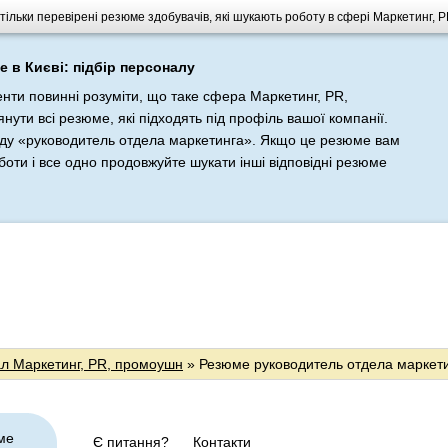
е тільки перевірені резюме здобувачів, які шукають роботу в сфері Маркетинг,
 в Києві: підбір персоналу
енти повинні розуміти, що таке сфера Маркетинг, PR,
ти всі резюме, які підходять під профіль вашої компанії.
ду «руководитель отдела маркетинга». Якщо це резюме вам
боти і все одно продовжуйте шукати інші відповідні резюме
л Маркетинг, PR, промоушн
» Резюме руководитель отдела маркет
ме
Є питання?
Контакти