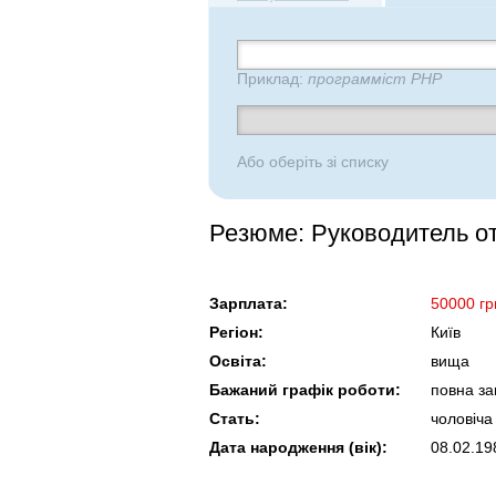
Приклад:
программіст PHP
Або оберіть зі списку
Резюме: Руководитель от
Зарплата:
50000 гр
Регіон:
Київ
Освіта:
вища
Бажаний графік роботи:
повна за
Стать:
чоловіча
Дата народження (вік):
08.02.19