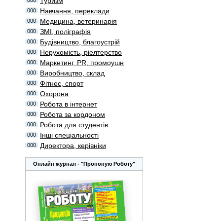
Туризм
000
Навчання, переклади
000
Медицина, ветеринарія
000
ЗМІ, поліграфія
000
Будівництво, благоустрій
000
Нерухомість, ріелтерство
000
Маркетинг, PR, промоушн
000
Виробництво, склад
000
Фітнес, спорт
000
Охорона
000
Робота в інтернет
000
Робота за кордоном
000
Робота для студентів
000
Інші спеціальності
000
Директора, керівніки
000
Онлайн журнал - "Пропоную Роботу"