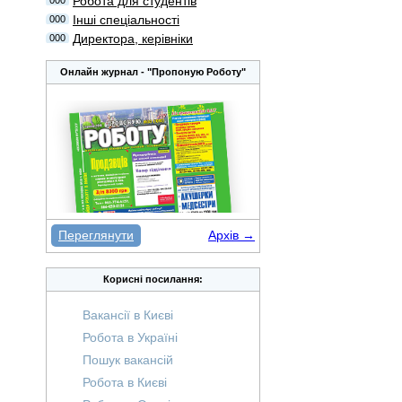
Робота для студентів
000
Інші спеціальності
000
Директора, керівніки
000
Онлайн журнал - "Пропоную Роботу"
Переглянути
Архів →
Корисні посилання:
Вакансії в Києві
Робота в Україні
Пошук вакансій
Робота в Києві