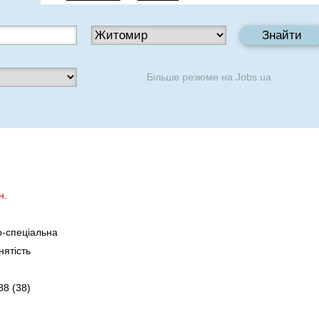
Більше резюме на
Jobs.ua
н.
-спеціальна
нятість
88 (38)