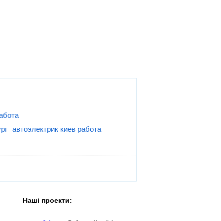
абота
рг
автоэлектрик киев работа
Наші проекти: