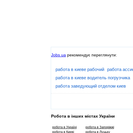
Jobs.ua
рекомендує переглянути:
работа в киеве рабочий
работа асси
работа в киеве водитель погрузчика
работа заведующий отделом киев
Робота в інших містах України
робота в Україні
робота в Запоріжжі
робота в Киеві
робота в Луцьку