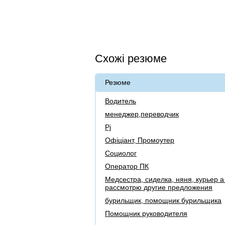
Схожі резюме
Резюме
Водитель
менеджер,переводчик
Pj
Офіціант, Промоутер
Социолог
Оператор ПК
Медсестра, сиделка, няня, курьер а
рассмотрю другие предложения
бурильщик, помощник бурильщика
Помощник руководителя