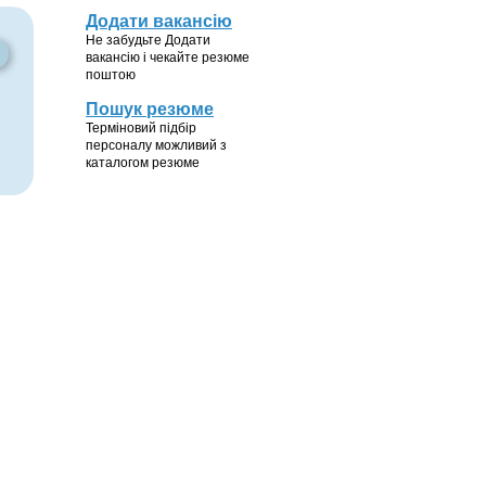
Додати вакансію
Не забудьте Додати
вакансію і чекайте резюме
поштою
Пошук резюме
Терміновий підбір
персоналу можливий з
каталогом резюме