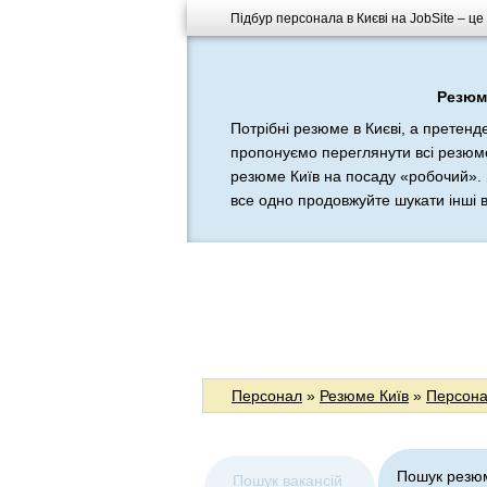
Підбур персонала в Києві на JobSite – це
Резюме
Потрібні резюме в Києві, а претенд
пропонуємо переглянути всі резюме
резюме Київ на посаду «робочий». 
все одно продовжуйте шукати інші в
Персонал
»
Резюме Київ
»
Персонал
Пошук резю
Пошук вакансій