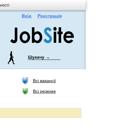
ьності
Вхід
Реєстрація
Шукачу →
Всі вакансії
Всі резюме