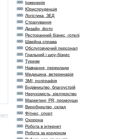
Інженерія
000
Юриспруденція
000
Логістика, ЗЕД
000
Страхування
000
Дизайн, фото
000
Ресторанний бізнес, готелі
000
Швейна справа
000
Обслуговуючий персонал
000
Гральний і шоу-бізнес
000
Туризм
000
Навчання, переклади
000
Медицина, ветеринарія
000
ЗМІ, поліграфія
000
Будівництво, благоустрій
000
Нерухомість, ріелтерство
000
Маркетинг, PR, промоушн
000
Виробництво, склад
000
Фітнес, спорт
000
25877
Охорона
000
Робота в інтернет
000
Робота за кордоном
000