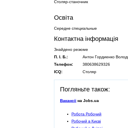
Столяр-станочник
Освіта
Середне специальные
Контактна інформація
Знайдено резюме
П. І. Б.:
Антон Гордиенко Воло
Телефон:
380638629326
ICQ:
Столяр
Погляньте також:
Вакансіі
на Jobs.ua
Робота Робочий
Робочий в Києві