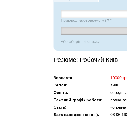
Приклад:
программіст PHP
Або оберіть зі списку
Резюме: Робочий Київ
Зарплата:
10000 гр
Регіон:
Київ
Освіта:
середньо
Бажаний графік роботи:
повна за
Стать:
чоловіча
Дата народження (вік):
06.06.19