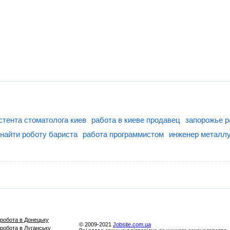
стента стоматолога киев
работа в киеве продавец
запорожье р
найти роботу бариста
работа программистом
инженер металлу
робота в Донецьку
© 2009-2021
Jobsite.com.ua
робота в Луганську