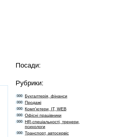
Посади:
Рубрики:
Бухгалтерія, фінанси
000
Продажі
000
Комп'ютери, IT, WEB
000
Офісні працівники
000
HR-спеціальності, тренери,
000
психологи
Транспорт, автосервіс
000