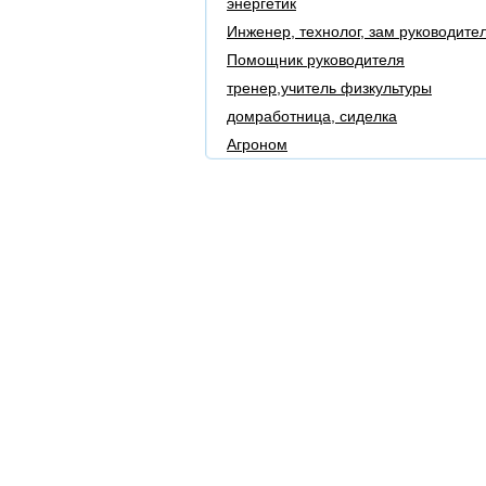
энергетик
Инженер, технолог, зам руководите
Помощник руководителя
тренер,учитель физкультуры
домработница, сиделка
Агроном